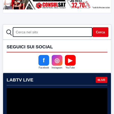
CERCA
Cerca
SEGUICI SUI SOCIAL
f
◎
▶
Facebook
Instagram
YouTube
LABTV LIVE
LIVE