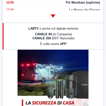
12:00
Fili Meridiani (repliche)
13:00
La Mappa dei Piaceri
14:00
LabNews
17:00
LabNews (replica)
LABTV
e anche sul digitale terrestre
18:30
Di Faccia e di Profilo (repliche)
CANALE 84
(in Campania)
CANALE 268
(DDT Nazionale)
19:30
LabNews (Diretta)
E sulla nostra
APP
21:00
Free Sport
23:00
LabNews (replica)