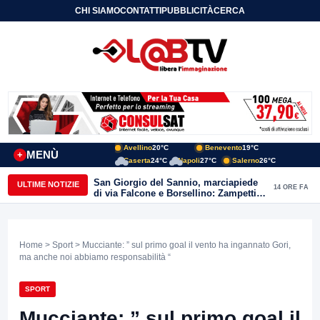
CHI SIAMO
CONTATTI
PUBBLICITÀ
CERCA
Avellino
20°C
Benevento
19°C
MENÙ
+
Caserta
24°C
Napoli
27°C
Salerno
26°C
San Giorgio del Sannio, marciapiede
ULTIME NOTIZIE
14 ORE FA
di via Falcone e Borsellino: Zampetti e
Lombardi replicano alle polemiche
Home
>
Sport
> Mucciante: ” sul primo goal il vento ha ingannato Gori,
ma anche noi abbiamo responsabilità “
SPORT
Mucciante: ” sul primo goal il