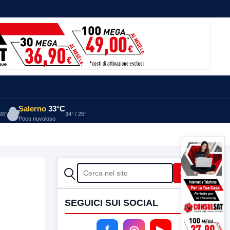
Salerno
33°C
 26°
34° / 25°
Poco nuvoloso
CERCA
Cerca
SEGUICI SUI SOCIAL
f
◎
▶