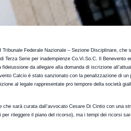
del Tribunale Federale Nazionale – Sezione Disciplinare, che s
età di Terza Serie per inadempienze Co.Vi.So.C. Il Benevento e
la fideiussione da allegare alla domanda di iscrizione all’attua
ento Calcio è stato sanzionato con la penalizzazione di un 
ibizione al legale rappresentate pro tempore della società gia
le che sarà curata dall’avvocato Cesare Di Cintio con una st
i
per rileggere il piano del ricorso), ma i tempi dei ricorsi sa