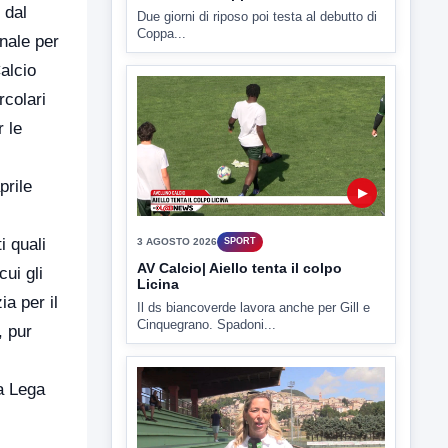
 dal
▶
onale per
alcio
3 AGOSTO 2026
SPORT
rcolari
Due giorni di riposo poi testa al
debutto di Coppa Italia
r le
Due giorni di riposo poi testa al debutto di
Coppa...
prile
i quali
ui gli
ia per il
▶
, pur
3 AGOSTO 2026
SPORT
la Lega
AV Calcio| Aiello tenta il colpo
Licina
Il ds biancoverde lavora anche per Gill e