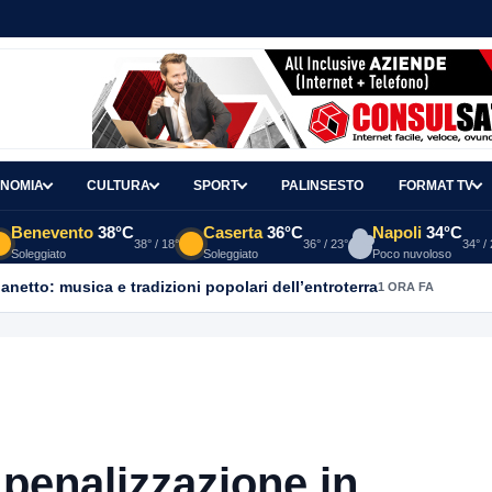
NOMIA
CULTURA
SPORT
PALINSESTO
FORMAT TV
Benevento
38°C
Caserta
36°C
Napoli
34°C
38° / 18°
36° / 23°
34° /
Soleggiato
Soleggiato
Poco nuvoloso
ganetto: musica e tradizioni popolari dell’entroterra
1 ORA FA
 penalizzazione in