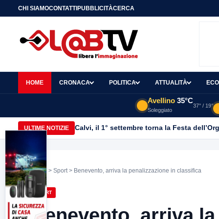
CHI SIAMO
CONTATTI
PUBBLICITÀ
CERCA
HOME
CRONACA
POLITICA
ATTUALITÀ
ECO
Avellino
35°C
37° / 19°
Soleggiato
Calvi, il 1° settembre torna la Festa dell’Or
ULTIME NOTIZIE
Home
>
Sport
> Benevento, arriva la penalizzazione in classifica
SPORT
Benevento, arriva la