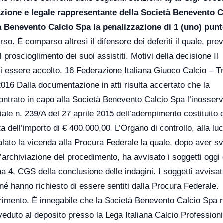
azione e legale rappresentante della Società Benevento C
à Benevento Calcio Spa la penalizzazione di 1 (uno) punt
so. É comparso altresì il difensore dei deferiti il quale, prev
 proscioglimento dei suoi assistiti. Motivi della decisione Il
di essere accolto. 16 Federazione Italiana Giuoco Calcio – T
16 Dalla documentazione in atti risulta accertato che la
scontrato in capo alla Società Benevento Calcio Spa l’inosser
iciale n. 239/A del 27 aprile 2015 dell’adempimento costituito 
a dell’importo di € 400.000,00. L’Organo di controllo, alla luc
ato la vicenda alla Procura Federale la quale, dopo aver sv
 l’archiviazione del procedimento, ha avvisato i soggetti oggi d
ma 4, CGS della conclusione delle indagini. I soggetti avvisat
é hanno richiesto di essere sentiti dalla Procura Federale.
imento. É innegabile che la Società Benevento Calcio Spa n
eduto al deposito presso la Lega Italiana Calcio Professioni