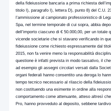
della fideiussione bancaria a prima richiesta dell’
titolo I), paragrafo I), lettera D), punto 8) del C.U. 
l’ammissione al campionato professionistico di Leg
Spa, nel termine temporale di cui sopra, abbia depo
dell’importo ciascuno di € 50.000,00, per un totale q
vicende societarie che si stavano verificando in quei
fideiussione come richiesto espressamente dal titolo 
2015, non fa venire meno la responsabilità disciplin
questione è infatti prevista in modo tassativo, il c
ad esempio gli assegni circolari versati dalla Socie
organi federali hanno consentito una deroga lo hanno f
tempo tecnico necessario al rilascio della fideiussi
non costituendo una esimente in ordine alla responsab
comportamento come attenuante, atteso altresì che gli
Pro, hanno provveduto al deposito, sebbene tardivo d