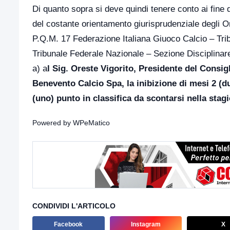
Di quanto sopra si deve quindi tenere conto ai fine 
del costante orientamento giurisprudenziale degli Org
P.Q.M. 17 Federazione Italiana Giuoco Calcio – Tri
Tribunale Federale Nazionale – Sezione Disciplinar
a) a
l Sig. Oreste Vigorito, Presidente del Consi
Benevento Calcio Spa, la inibizione di mesi 2 (d
(uno) punto in classifica da scontarsi nella stag
Powered by
WPeMatico
CONDIVIDI L'ARTICOLO
Facebook
Instagram
X