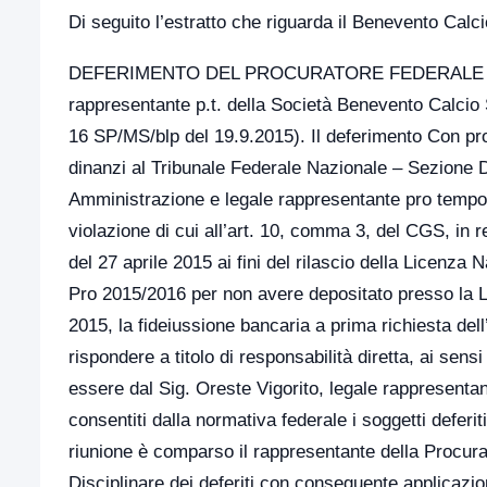
Di seguito l’estratto che riguarda il Benevento Calci
DEFERIMENTO DEL PROCURATORE FEDERALE 
rappresentante p.t. della Società Benevento Calcio
16 SP/MS/blp del 19.9.2015). Il deferimento Con pr
dinanzi al Tribunale Federale Nazionale – Sezione Dis
Amministrazione e legale rappresentante pro tempor
violazione di cui all’art. 10, comma 3, del CGS, in re
del 27 aprile 2015 ai fini del rilascio della Licenz
Pro 2015/2016 per non avere depositato presso la Le
2015, la fideiussione bancaria a prima richiesta del
rispondere a titolo di responsabilità diretta, ai sen
essere dal Sig. Oreste Vigorito, legale rappresenta
consentiti dalla normativa federale i soggetti deferi
riunione è comparso il rappresentante della Procura F
Disciplinare dei deferiti con conseguente applicazio