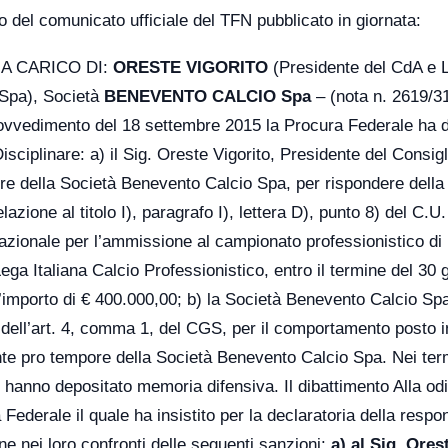
o del comunicato ufficiale del TFN pubblicato in giornata:
A CARICO DI:
ORESTE VIGORITO
(Presidente del CdA e 
 Spa), Società
BENEVENTO CALCIO Spa
– (nota n. 2619/3
ovvedimento del 18 settembre 2015 la Procura Federale ha d
ciplinare: a) il Sig. Oreste Vigorito, Presidente del Consigl
e della Società Benevento Calcio Spa, per rispondere della
lazione al titolo I), paragrafo I), lettera D), punto 8) del C.U
a Nazionale per l’ammissione al campionato professionistico di
ga Italiana Calcio Professionistico, entro il termine del 30 
l’importo di € 400.000,00; b) la Società Benevento Calcio Sp
si dell’art. 4, comma 1, del CGS, per il comportamento posto i
nte pro tempore della Società Benevento Calcio Spa. Nei ter
ti hanno depositato memoria difensiva. Il dibattimento Alla od
ederale il quale ha insistito per la declaratoria della respon
ne nei loro confronti delle seguenti sanzioni:
a) al Sig. Ores