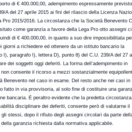
importo di € 400.000,00, adempimento espressamente previsto
239/A del 27 aprile 2015 ai fini del rilascio della Licenza Nazi
a Pro 2015/2016. La circostanza che la Società Benevento C
sitato come garanzia a favore della Lega Pro otto assegni ci
uindi di € 400.000,00, in quanto a suo dire impossibilitata pe
 giorni a richiedere ed ottenere da un istituto bancario la
I), paragrafo I), lettera D), punto 8) del C.U. 239/A del 27 a
are dei soggetti oggi deferiti. La forma dell’adempimento in
he non consente il ricorso a mezzi sostanzialmente equipollent
tà Benevento nel caso in esame. Del resto anche nei casi in c
atto in via provvisoria, al solo fine di costituire una garanz
one bancaria. É peraltro evidente che la predetta circostanza
ilità disciplinare dei deferiti, consente però di valutarne il
 stessi, dopo il rifiuto degli assegni circolari da parte del
ella garanzia richiesta dalla normativa applicabile.