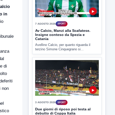
alcio
TUTTI I VIDEO
o in
io
ribunale
▶
vanza
7 AGOSTO 2026
SPORT
dal
Av Calcio, Manzi alla Scafatese.
e di
Insigne conteso da Spezia e
Catania
olto
Avellino Calcio, per quanto riguarda il
eferiti
terzino Simone Cinquegrano si...
i non
el
stico