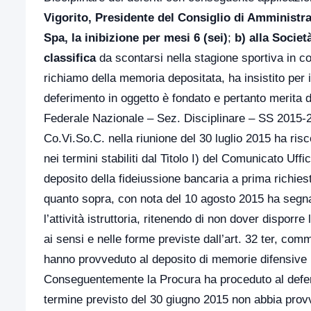
Vigorito, Presidente del Consiglio di Amministr
Spa, la inibizione per mesi 6 (sei)
;
b) alla Societ
classifica
da scontarsi nella stagione sportiva in cor
richiamo della memoria depositata, ha insistito per il
deferimento in oggetto è fondato e pertanto merita 
Federale Nazionale – Sez. Disciplinare – SS 2015-20
Co.Vi.So.C. nella riunione del 30 luglio 2015 ha ri
nei termini stabiliti dal Titolo I) del Comunicato Uff
deposito della fideiussione bancaria a prima richiest
quanto sopra, con nota del 10 agosto 2015 ha segnal
l’attività istruttoria, ritenendo di non dover disporre
ai sensi e nelle forme previste dall’art. 32 ter, com
hanno provveduto al deposito di memorie difensive n
Conseguentemente la Procura ha proceduto al defer
termine previsto del 30 giugno 2015 non abbia provv