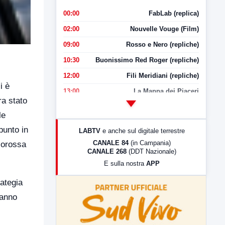
00:00
FabLab (replica)
02:00
Nouvelle Vouge (Film)
09:00
Rosso e Nero (repliche)
10:30
Buonissimo Red Roger (repliche)
12:00
Fili Meridiani (repliche)
i è
13:00
La Mappa dei Piaceri
ra stato
14:00
LabNews
le
17:00
LabNews (replica)
punto in
LABTV
e anche sul digitale terrestre
18:30
Di Faccia e di Profilo (repliche)
CANALE 84
(in Campania)
llorossa
CANALE 268
(DDT Nazionale)
19:30
LabNews (Diretta)
E sulla nostra
APP
21:00
Free Sport
rategia
23:00
LabNews (replica)
ranno