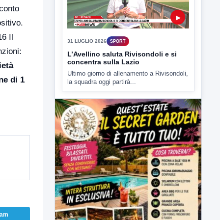
Cinquegrano. Spadoni...
 conto
sitivo.
6 Il
nzioni:
ietà
ne di 1
▶
31 LUGLIO 2026
SPORT
L’Avellino saluta Rivisondoli e si
concentra sulla Lazio
Ultimo giorno di allenamento a Rivisondoli,
la squadra oggi partirà...
ram