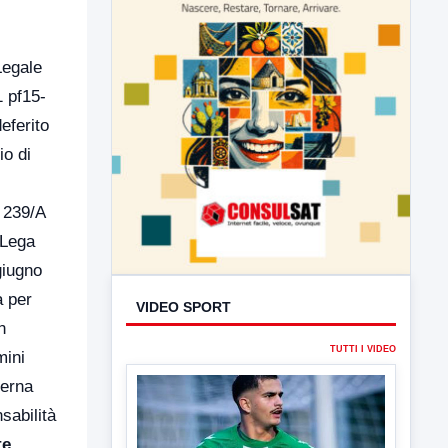
Legale
1 pf15-
eferito
io di
. 239/A
 Lega
giugno
a per
n
mini
ierna
sabilità
VIDEO SPORT
te