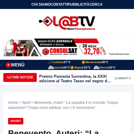
CHI SIAMO
CONTATTI
PUBBLICITÀ
CERCA
Avellino
37°C
Benevento
38°C
MENÙ
+
Caserta
36°C
Napoli
33°C
Salerno
33°C
Premio Penisola Sorrentina, la XXXI
ULTIME NOTIZIE
11 MINUTI FA
edizione al Teatro Tasso nel segno de
“La Repubblica dei luoghi”
Home
>
Sport
> Benevento, Auteri: “La squadra è in crescita. Troppe
espulsioni? Troppi errori arbitrali, non c’è nervosismo”
SPORT
Benevento, Auteri: “La