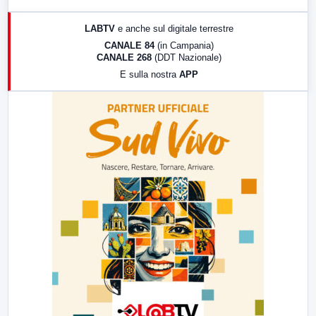
17:00
LabNews (replica)
LABTV
e anche sul digitale terrestre
18:30
Di Faccia e di Profilo (repliche)
CANALE 84
(in Campania)
CANALE 268
(DDT Nazionale)
19:30
LabNews (Diretta)
E sulla nostra
APP
21:00
Free Sport
23:00
LabNews (replica)