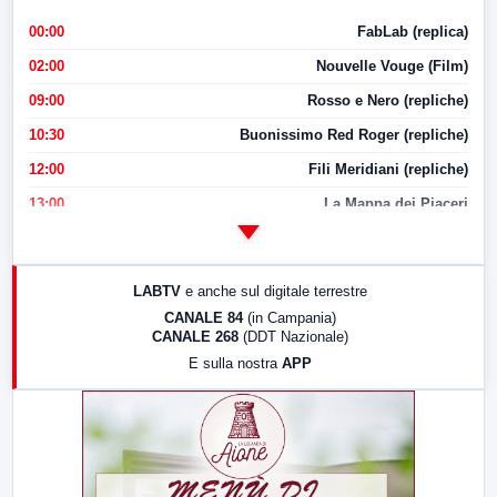
00:00
FabLab (replica)
02:00
Nouvelle Vouge (Film)
09:00
Rosso e Nero (repliche)
10:30
Buonissimo Red Roger (repliche)
12:00
Fili Meridiani (repliche)
13:00
La Mappa dei Piaceri
14:00
LabNews
17:00
LabNews (replica)
LABTV
e anche sul digitale terrestre
18:30
Di Faccia e di Profilo (repliche)
CANALE 84
(in Campania)
CANALE 268
(DDT Nazionale)
19:30
LabNews (Diretta)
E sulla nostra
APP
21:00
Free Sport
23:00
LabNews (replica)