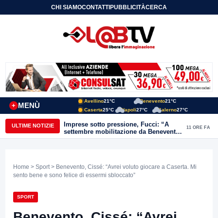
CHI SIAMO
CONTATTI
PUBBLICITÀ
CERCA
Avellino
21°C
Benevento
21°C
MENÙ
+
Caserta
25°C
Napoli
27°C
Salerno
27°C
Imprese sotto pressione, Fucci: “A
ULTIME NOTIZIE
11 ORE FA
settembre mobilitazione da Benevento
e Avellino”
Home
>
Sport
> Benevento, Cissé: “Avrei voluto giocare a Caserta. Mi
sento bene e sono felice di essermi sbloccato”
SPORT
Benevento, Cissé: “Avrei