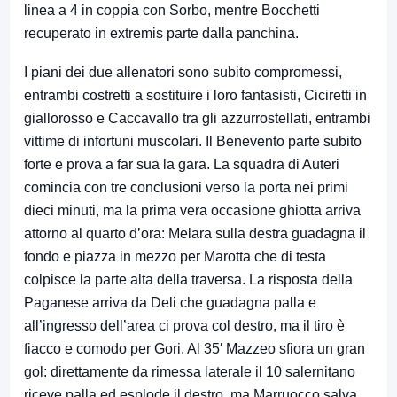
linea a 4 in coppia con Sorbo, mentre Bocchetti
recuperato in extremis parte dalla panchina.
I piani dei due allenatori sono subito compromessi,
entrambi costretti a sostituire i loro fantasisti, Ciciretti in
giallorosso e Caccavallo tra gli azzurrostellati, entrambi
vittime di infortuni muscolari. Il Benevento parte subito
forte e prova a far sua la gara. La squadra di Auteri
comincia con tre conclusioni verso la porta nei primi
dieci minuti, ma la prima vera occasione ghiotta arriva
attorno al quarto d’ora: Melara sulla destra guadagna il
fondo e piazza in mezzo per Marotta che di testa
colpisce la parte alta della traversa. La risposta della
Paganese arriva da Deli che guadagna palla e
all’ingresso dell’area ci prova col destro, ma il tiro è
fiacco e comodo per Gori. Al 35′ Mazzeo sfiora un gran
gol: direttamente da rimessa laterale il 10 salernitano
riceve palla ed esplode il destro, ma Marruocco salva.