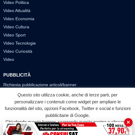
Video Politica
Video Attualità
Video Economia
Video Cultura
Video Sport
Video Tecnologie
Video Curiosità
Video
PUBBLICITÀ
Richiesta pubblicazione articoli/banner
Questo sito utilizza cookie, anche di terze parti, per
SEGUICI SUI SOCIAL
personalizzare i contenuti come widget per ampliare le
funzionalità del sito, opzioni Facebook, Twitter e social e funzioni
f
◎
▶
pubblicitarie di Google.
Facebook
Instagram
YouTube
×
Chiudendo questo banner, scorrendo questa pagina o cliccando
su qualunque suo elemento acconsenti all'uso dei cookie.