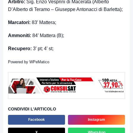
Arbitro:
Sig. Enzo Vesprini di Macerata (Alberto
D’Alberto di Teramo – Giuseppe Antonacci di Barletta);
Marcatori:
83′ Mattera;
Ammoniti:
84′ Mattera (B);
Recupero:
3′ pt; 4′ st;
Powered by
WPeMatico
CONDIVIDI L'ARTICOLO
Facebook
Instagram
X
WhatsApp