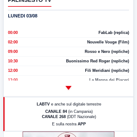
PALINSESTO TV
LUNEDI 03/08
00:00
FabLab (replica)
02:00
Nouvelle Vouge (Film)
09:00
Rosso e Nero (repliche)
10:30
Buonissimo Red Roger (repliche)
12:00
Fili Meridiani (repliche)
13:00
La Mappa dei Piaceri
14:00
LabNews
17:00
LabNews (replica)
LABTV
e anche sul digitale terrestre
18:30
Di Faccia e di Profilo (repliche)
CANALE 84
(in Campania)
CANALE 268
(DDT Nazionale)
19:30
LabNews (Diretta)
E sulla nostra
APP
21:00
Free Sport
23:00
LabNews (replica)