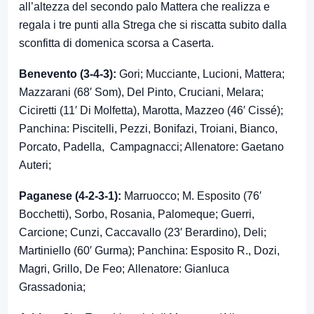
all’altezza del secondo palo Mattera che realizza e
regala i tre punti alla Strega che si riscatta subito dalla
sconfitta di domenica scorsa a Caserta.
Benevento (3-4-3):
Gori; Mucciante, Lucioni, Mattera;
Mazzarani (68′ Som), Del Pinto, Cruciani, Melara;
Ciciretti (11′ Di Molfetta), Marotta, Mazzeo (46′ Cissé);
Panchina: Piscitelli, Pezzi, Bonifazi, Troiani, Bianco,
Porcato, Padella, Campagnacci; Allenatore: Gaetano
Auteri;
Paganese (4-2-3-1):
Marruocco; M. Esposito (76′
Bocchetti), Sorbo, Rosania, Palomeque; Guerri,
Carcione; Cunzi, Caccavallo (23′ Berardino), Deli;
Martiniello (60′ Gurma); Panchina: Esposito R., Dozi,
Magri, Grillo, De Feo; Allenatore: Gianluca
Grassadonia;