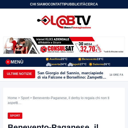
CHI SIAMO
CONTATTI
PUBBLICITÀ
CERCA
Avellino
20°C
Benevento
19°C
MENÙ
+
Caserta
24°C
Napoli
27°C
Salerno
26°C
San Giorgio del Sannio, marciapiede
ULTIME NOTIZIE
14 ORE FA
di via Falcone e Borsellino: Zampetti e
Lombardi replicano alle polemiche
Home
>
Sport
> Benevento-Paganese, il derby lo regala chi non ti
aspetti…
SPORT
Benevento-Paganese, il