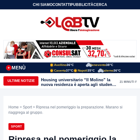
CHI SIAMO
CONTATTI
PUBBLICITÀ
CERCA
Avellino
36°C
Benevento
38°C
MENÙ
+
Caserta
37°C
Napoli
35°C
Salerno
36°C
Housing universitario “Il Molino” la
ULTIME NOTIZIE
21 MINUTI FA
nuova residenza è aperta agli studenti
del Conservatorio “Nicola Sala” e
dell’Unisannio
Home
>
Sport
> Ripresa nel pomeriggio la preparazione. Marano si
riaggrega al gruppo.
SPORT
Ripresa nel pomeriggio la