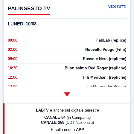
VEDI TUTTI
PALINSESTO TV
LUNEDI 10/08
00:00
FabLab (replica)
02:00
Nouvelle Vouge (Film)
09:00
Rosso e Nero (repliche)
10:30
Buonissimo Red Roger (repliche)
12:00
Fili Meridiani (repliche)
13:00
La Mappa dei Piaceri
14:00
LabNews
17:00
LabNews (replica)
LABTV
e anche sul digitale terrestre
18:30
Di Faccia e di Profilo (repliche)
CANALE 84
(in Campania)
CANALE 268
(DDT Nazionale)
19:30
LabNews (Diretta)
E sulla nostra
APP
21:00
Free Sport