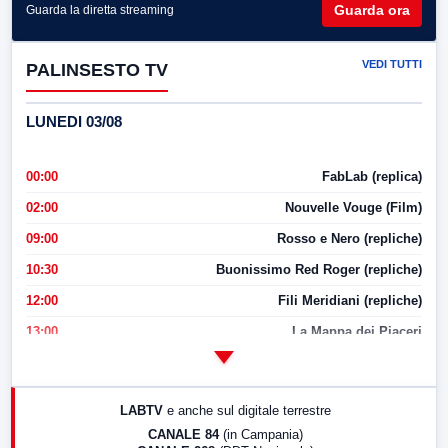
Guarda ora
Guarda la diretta streaming
VEDI TUTTI
PALINSESTO TV
LUNEDI 03/08
00:00
FabLab (replica)
02:00
Nouvelle Vouge (Film)
09:00
Rosso e Nero (repliche)
10:30
Buonissimo Red Roger (repliche)
12:00
Fili Meridiani (repliche)
13:00
La Mappa dei Piaceri
14:00
LabNews
17:00
LabNews (replica)
LABTV
e anche sul digitale terrestre
18:30
Di Faccia e di Profilo (repliche)
CANALE 84
(in Campania)