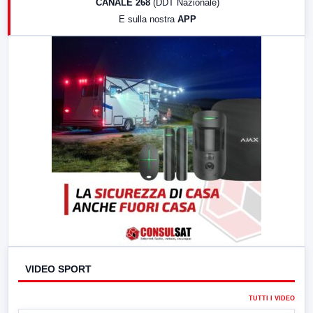
CANALE 268
(DDT Nazionale)
19:30
LabNews (Diretta)
E sulla nostra
APP
21:00
Free Sport
23:00
LabNews (replica)
VIDEO SPORT
TUTTI I VIDEO