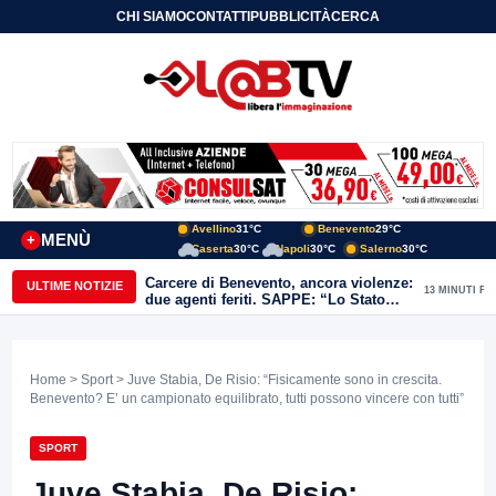
CHI SIAMO
CONTATTI
PUBBLICITÀ
CERCA
Avellino
31°C
Benevento
29°C
MENÙ
+
Caserta
30°C
Napoli
30°C
Salerno
30°C
Carcere di Benevento, ancora violenze:
ULTIME NOTIZIE
13 MINUTI FA
due agenti feriti. SAPPE: “Lo Stato
non può arretrare”
Home
>
Sport
> Juve Stabia, De Risio: “Fisicamente sono in crescita.
Benevento? E’ un campionato equilibrato, tutti possono vincere con tutti”
SPORT
Juve Stabia, De Risio: