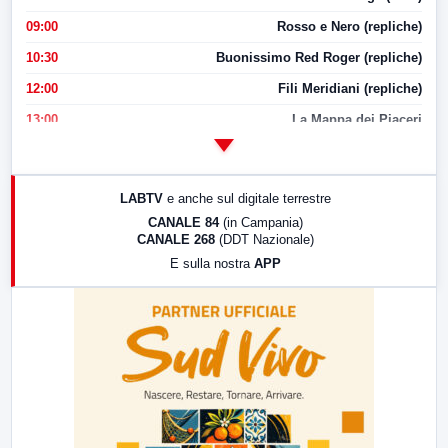
09:00
Rosso e Nero (repliche)
10:30
Buonissimo Red Roger (repliche)
12:00
Fili Meridiani (repliche)
13:00
La Mappa dei Piaceri
14:00
LabNews
17:00
LabNews (replica)
LABTV
e anche sul digitale terrestre
18:30
Di Faccia e di Profilo (repliche)
CANALE 84
(in Campania)
CANALE 268
(DDT Nazionale)
19:30
LabNews (Diretta)
E sulla nostra
APP
21:00
Free Sport
23:00
LabNews (replica)