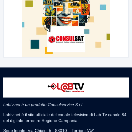
Labtv.net è un prodotto Consulservice S.r.l.
Labtv.net è il sito ufficiale del canale televisivo di Lab Tv canale 84
del digitale terrestre Regione Campania
Sede legale: Via Chiaio, 5 - 83010 – Torrioni (AV)