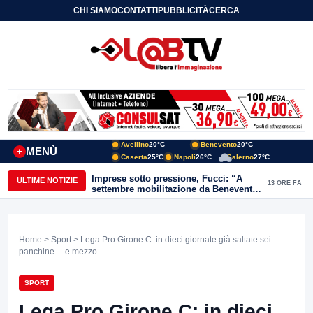
CHI SIAMO
CONTATTI
PUBBLICITÀ
CERCA
Avellino
20°C
Benevento
20°C
MENÙ
+
Caserta
25°C
Napoli
26°C
Salerno
27°C
Imprese sotto pressione, Fucci: “A
ULTIME NOTIZIE
13 ORE FA
settembre mobilitazione da Benevento
e Avellino”
Home
>
Sport
> Lega Pro Girone C: in dieci giornate già saltate sei
panchine… e mezzo
SPORT
Lega Pro Girone C: in dieci