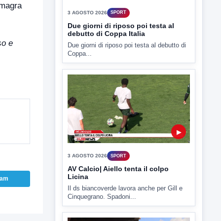
 magra
Due giorni di riposo poi testa al debutto di
Coppa...
so e
▶
3 AGOSTO 2026
SPORT
AV Calcio| Aiello tenta il colpo
Licina
Il ds biancoverde lavora anche per Gill e
Cinquegrano. Spadoni...
ram