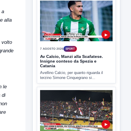
 a
▶
e alla
7 AGOSTO 2026
SPORT
Av Calcio, Manzi alla Scafatese.
Insigne conteso da Spezia e
 volto
Catania
 grande
Avellino Calcio, per quanto riguarda il
terzino Simone Cinquegrano si...
n le
 di
▶
 non
are
3 AGOSTO 2026
SPORT
Due giorni di riposo poi testa al
debutto di Coppa Italia