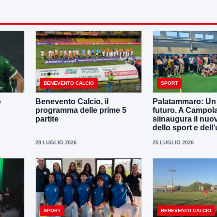
BENEVENTO CALCIO
SPORT
o
Benevento Calcio, il
Palatammaro: Un p
programma delle prime 5
futuro. A Campola
partite
siinaugura il nuo
dello sport e dell’
28 LUGLIO 2026
25 LUGLIO 2026
SPORT
BENEVENTO CALCIO