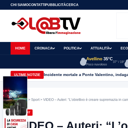
CHI SIAMO
CONTATTI
PUBBLICITÀ
CERCA
HOME
CRONACA
POLITICA
ATTUALITÀ
ECO
Avellino
35°C
37° / 19°
Poco nuvoloso
Incidente mortale a Ponte Valentino, indagat
ULTIME NOTIZIE
Home
>
Sport
> VIDEO – Auteri: “L’obiettivo è creare supremazia in ca
SPORT
VIDEO – Auteri: “L’o