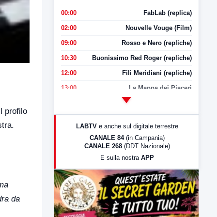
00:00
FabLab (replica)
02:00
Nouvelle Vouge (Film)
09:00
Rosso e Nero (repliche)
10:30
Buonissimo Red Roger (repliche)
12:00
Fili Meridiani (repliche)
13:00
La Mappa dei Piaceri
14:00
LabNews
l profilo
17:00
LabNews (replica)
stra.
LABTV
e anche sul digitale terrestre
18:30
Di Faccia e di Profilo (repliche)
CANALE 84
(in Campania)
CANALE 268
(DDT Nazionale)
19:30
LabNews (Diretta)
E sulla nostra
APP
21:00
Free Sport
23:00
LabNews (replica)
 ma
dra da