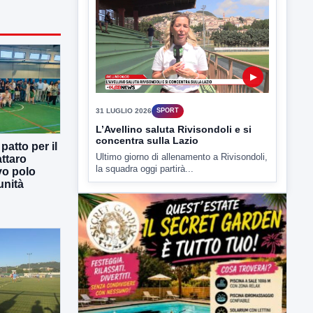
▶
31 LUGLIO 2026
SPORT
L’Avellino saluta Rivisondoli e si
concentra sulla Lazio
Ultimo giorno di allenamento a Rivisondoli,
la squadra oggi partirà...
atto per il
ttaro
vo polo
unità