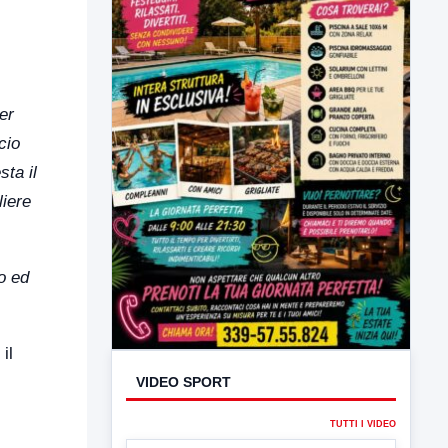
er
cio
sta il
liere
o ed
VIDEO SPORT
il
TUTTI I VIDEO