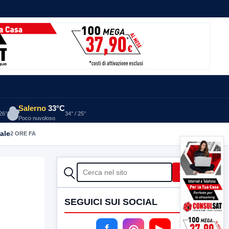
Salerno
33°C
 26°
34° / 25°
Poco nuvoloso
ale
2 ORE FA
CERCA
Cerca
SEGUICI SUI SOCIAL
f
◎
▶