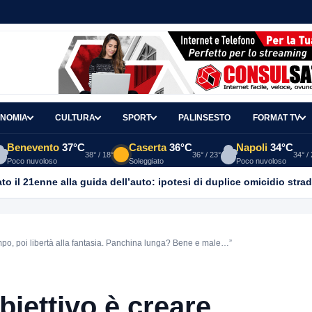
NOMIA
CULTURA
SPORT
PALINSESTO
FORMAT TV
Benevento
37°C
Caserta
36°C
Napoli
34°C
38° / 18°
36° / 23°
34° /
Poco nuvoloso
Soleggiato
Poco nuvoloso
o il 21enne alla guida dell’auto: ipotesi di duplice omicidio strad
mpo, poi libertà alla fantasia. Panchina lunga? Bene e male…”
biettivo è creare