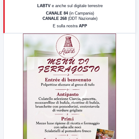
17:00
LabNews (replica)
LABTV
e anche sul digitale terrestre
18:30
Di Faccia e di Profilo (repliche)
CANALE 84
(in Campania)
CANALE 268
(DDT Nazionale)
19:30
LabNews (Diretta)
E sulla nostra
APP
21:00
Free Sport
23:00
LabNews (replica)