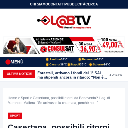
CHI SIAMO
CONTATTI
PUBBLICITÀ
CERCA
Avellino
36°C
Benevento
38°C
MENÙ
+
Caserta
38°C
Napoli
35°C
Salerno
36°C
Forestali, arrivano i fondi del 1° SAL
ULTIME NOTIZIE
4 ORE FA
ma stipendi ancora in ritardo: “Non è
più sostenibile”
Home
>
Sport
> Casertana, possibili ritorni da Benevento? L’ag. di
Marano e Mattera: “Se arrivasse la chiamata, perché no…”
SPORT
Casertana, possibili ritorni