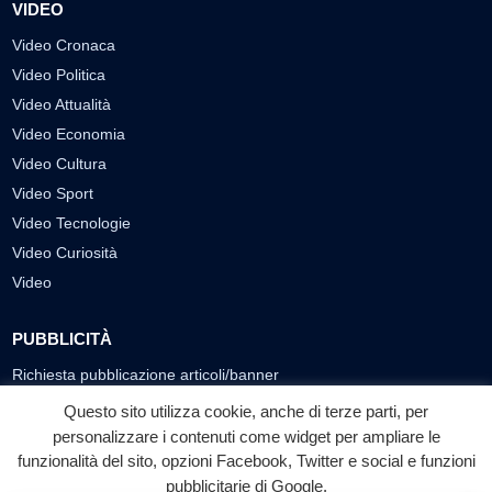
VIDEO
Video Cronaca
Video Politica
Video Attualità
Video Economia
Video Cultura
Video Sport
Video Tecnologie
Video Curiosità
Video
PUBBLICITÀ
Richiesta pubblicazione articoli/banner
Questo sito utilizza cookie, anche di terze parti, per
SEGUICI SUI SOCIAL
personalizzare i contenuti come widget per ampliare le
funzionalità del sito, opzioni Facebook, Twitter e social e funzioni
f
◎
▶
pubblicitarie di Google.