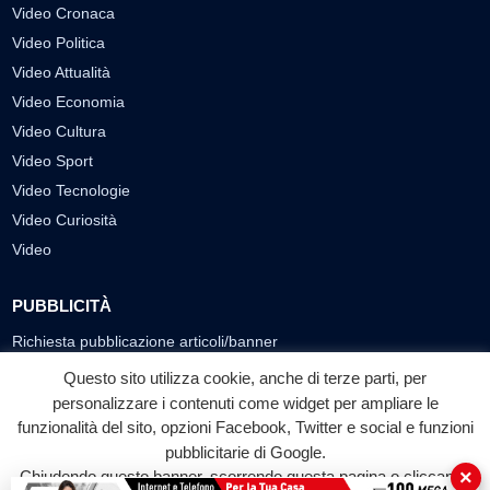
Video Cronaca
Video Politica
Video Attualità
Video Economia
Video Cultura
Video Sport
Video Tecnologie
Video Curiosità
Video
PUBBLICITÀ
Richiesta pubblicazione articoli/banner
Questo sito utilizza cookie, anche di terze parti, per
SEGUICI SUI SOCIAL
personalizzare i contenuti come widget per ampliare le
funzionalità del sito, opzioni Facebook, Twitter e social e funzioni
f
◎
▶
pubblicitarie di Google.
Facebook
Instagram
YouTube
×
Chiudendo questo banner, scorrendo questa pagina o cliccando