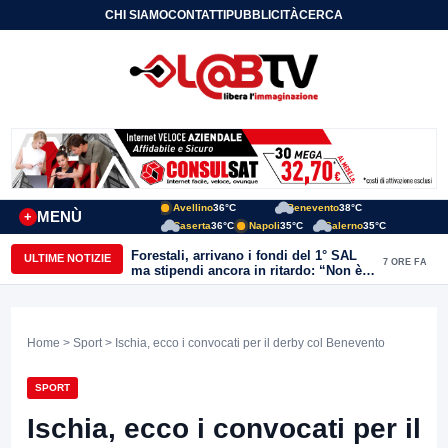
CHI SIAMO
CONTATTI
PUBBLICITÀ
CERCA
Avellino
36°C
Benevento
38°C
MENÙ
+
Caserta
36°C
Napoli
35°C
Salerno
35°C
Forestali, arrivano i fondi del 1° SAL
ULTIME NOTIZIE
7 ORE FA
ma stipendi ancora in ritardo: “Non è
più sostenibile”
Home
>
Sport
> Ischia, ecco i convocati per il derby col Benevento
SPORT
Ischia, ecco i convocati per il