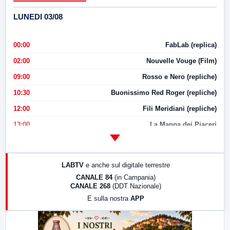
LUNEDI 03/08
00:00
FabLab (replica)
02:00
Nouvelle Vouge (Film)
09:00
Rosso e Nero (repliche)
10:30
Buonissimo Red Roger (repliche)
12:00
Fili Meridiani (repliche)
13:00
La Mappa dei Piaceri
14:00
LabNews
17:00
LabNews (replica)
LABTV
e anche sul digitale terrestre
18:30
Di Faccia e di Profilo (repliche)
CANALE 84
(in Campania)
CANALE 268
(DDT Nazionale)
19:30
LabNews (Diretta)
E sulla nostra
APP
21:00
Free Sport
23:00
LabNews (replica)