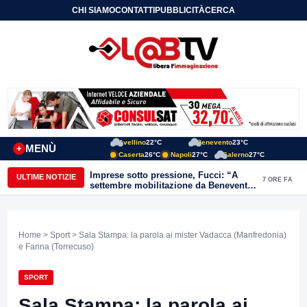
CHI SIAMO
CONTATTI
PUBBLICITÀ
CERCA
Avellino
22°C
Benevento
23°C
MENÙ
+
Caserta
26°C
Napoli
27°C
Salerno
27°C
Imprese sotto pressione, Fucci: “A
ULTIME NOTIZIE
7 ORE FA
settembre mobilitazione da Benevento
e Avellino”
Home
>
Sport
> Sala Stampa: la parola ai mister Vadacca (Manfredonia)
e Farina (Torrecuso)
SPORT
Sala Stampa: la parola ai