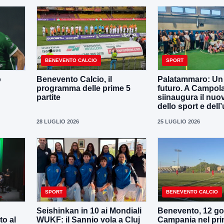
BENEVENTO CALCIO
SPORT
o
Benevento Calcio, il
Palatammaro: Un p
programma delle prime 5
futuro. A Campola
partite
siinaugura il nuo
dello sport e dell’
28 LUGLIO 2026
25 LUGLIO 2026
SPORT
BENEVENTO CALCIO
Seishinkan in 10 ai Mondiali
Benevento, 12 gol
to al
WUKF: il Sannio vola a Cluj
Campania nel pri