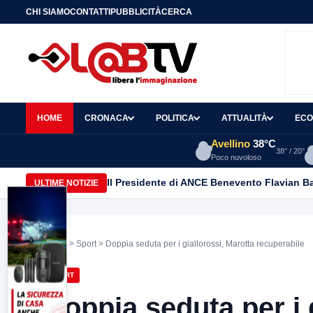
CHI SIAMO
CONTATTI
PUBBLICITÀ
CERCA
HOME
CRONACA
POLITICA
ATTUALITÀ
ECO
Avellino
38°C
38° / 20°
Poco nuvoloso
Il Presidente di ANCE Benevento Flavian B
ULTIME NOTIZIE
Home
>
Sport
> Doppia seduta per i giallorossi, Marotta recuperabile
SPORT
Doppia seduta per i 