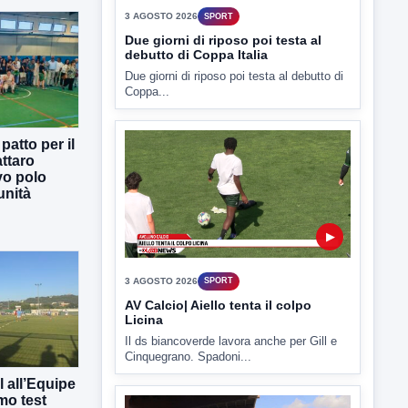
3 AGOSTO 2026
SPORT
Due giorni di riposo poi testa al
debutto di Coppa Italia
Due giorni di riposo poi testa al debutto di
Coppa...
atto per il
ttaro
vo polo
unità
▶
3 AGOSTO 2026
SPORT
AV Calcio| Aiello tenta il colpo
Licina
Il ds biancoverde lavora anche per Gill e
Cinquegrano. Spadoni...
 all’Equipe
mo test