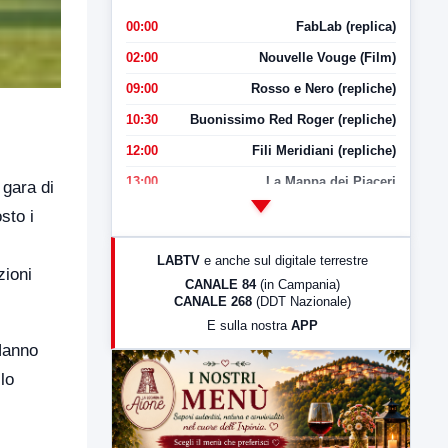
00:00
FabLab (replica)
02:00
Nouvelle Vouge (Film)
09:00
Rosso e Nero (repliche)
10:30
Buonissimo Red Roger (repliche)
12:00
Fili Meridiani (repliche)
13:00
La Mappa dei Piaceri
 gara di
14:00
LabNews
sto i
17:00
LabNews (replica)
LABTV
e anche sul digitale terrestre
zioni
18:30
Di Faccia e di Profilo (repliche)
CANALE 84
(in Campania)
CANALE 268
(DDT Nazionale)
19:30
LabNews (Diretta)
E sulla nostra
APP
21:00
Free Sport
 Hanno
23:00
LabNews (replica)
lo