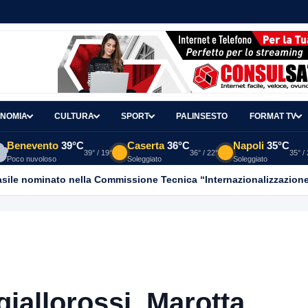
NOMIA
CULTURA
SPORT
PALINSESTO
FORMAT TV
Benevento
39°C
Caserta
36°C
Napoli
35°C
39° / 19°
36° / 22°
35° /
Poco nuvoloso
Soleggiato
Soleggiato
asile nominato nella Commissione Tecnica “Internazionalizzazione
giallorossi, Marotta