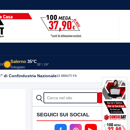
Salerno
35°C
 24°
35° / 24°
Soleggiato
” di Confindustria Nazionale
22 MINUTI FA
CERCA
Cerca
SEGUICI SUI SOCIAL
f
◎
▶