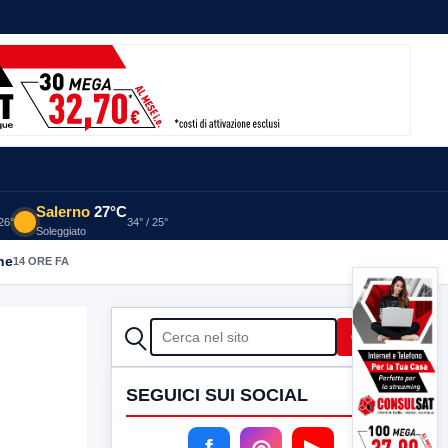
Salerno
27°C
 26°
34° / 25°
Soleggiato
he
14 ORE FA
CERCA
Cerca
SEGUICI SUI SOCIAL
f
◎
▶