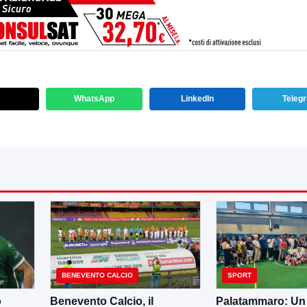
WhatsApp
LinkedIn
Teleg
BENEVENTO CALCIO
SPORT
o
Benevento Calcio, il
Palatammaro: Un p