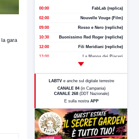
00:00
FabLab (replica)
02:00
Nouvelle Vouge (Film)
09:00
Rosso e Nero (repliche)
10:30
Buonissimo Red Roger (repliche)
 la gara
12:00
Fili Meridiani (repliche)
13:00
La Mappa dei Piaceri
14:00
LabNews
17:00
LabNews (replica)
LABTV
e anche sul digitale terrestre
18:30
Di Faccia e di Profilo (repliche)
CANALE 84
(in Campania)
CANALE 268
(DDT Nazionale)
19:30
LabNews (Diretta)
E sulla nostra
APP
21:00
Free Sport
23:00
LabNews (replica)