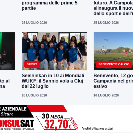
programma delle prime 5
futuro. A Campola
partite
siinaugura il nuo
dello sport e dell’
28 LUGLIO 2026
25 LUGLIO 2026
SPORT
BENEVENTO CALCIO
Seishinkan in 10 ai Mondiali
Benevento, 12 gol
to al
WUKF: il Sannio vola a Cluj
Campania nel pri
ena
dal 22 luglio
estivo
18 LUGLIO 2026
16 LUGLIO 2026