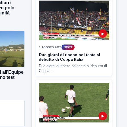
ttaro
vo polo
▶
unità
3 AGOSTO 2026
SPORT
Due giorni di riposo poi testa al
debutto di Coppa Italia
Due giorni di riposo poi testa al debutto di
Coppa...
 all’Equipe
mo test
▶
3 AGOSTO 2026
SPORT
AV Calcio| Aiello tenta il colpo
Licina