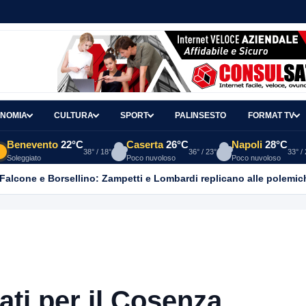
NOMIA
CULTURA
SPORT
PALINSESTO
FORMAT TV
Benevento
22°C
Caserta
26°C
Napoli
28°C
38° / 18°
36° / 23°
33° /
Soleggiato
Poco nuvoloso
Poco nuvoloso
 Falcone e Borsellino: Zampetti e Lombardi replicano alle polemic
ti per il Cosenza