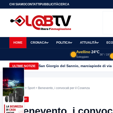
CHI SIAMO
CONTATTI
PUBBLICITÀ
CERCA
HOME
CRONACA
POLITICA
ATTUALITÀ
ECO
Avellino
24°C
36° / 19°
Soleggiato
San Giorgio del Sannio, marciapiede di via
ULTIME NOTIZIE
Home
>
Sport
> Benevento, i convocati per il Cosenza
SPORT
Benevento, i convoca