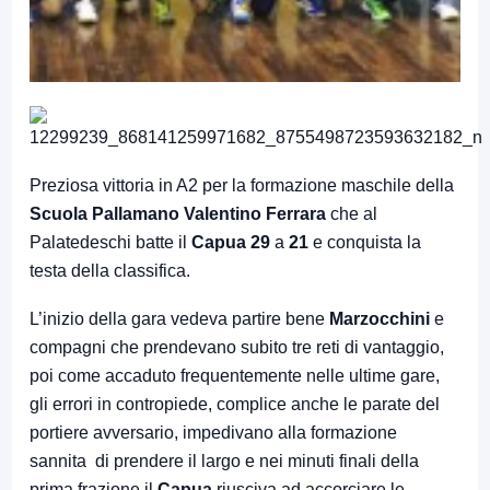
Preziosa vittoria in A2 per la formazione maschile della
Scuola Pallamano Valentino Ferrara
che al
Palatedeschi batte il
Capua
29
a
21
e conquista la
testa della classifica.
L’inizio della gara vedeva partire bene
Marzocchini
e
compagni che prendevano subito tre reti di vantaggio,
poi come accaduto frequentemente nelle ultime gare,
gli errori in contropiede, complice anche le parate del
portiere avversario, impedivano alla formazione
sannita di prendere il largo e nei minuti finali della
prima frazione il
Capua
riusciva ad accorciare le