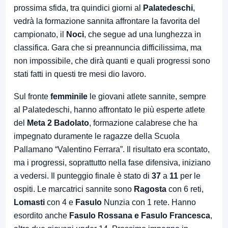
prossima sfida, tra quindici giorni al
Palatedeschi
,
vedrà la formazione sannita affrontare la favorita del
campionato, il
Noci
, che segue ad una lunghezza in
classifica. Gara che si preannuncia difficilissima, ma
non impossibile, che dirà quanti e quali progressi sono
stati fatti in questi tre mesi dio lavoro.
Sul fronte
femminile
le giovani atlete sannite, sempre
al Palatedeschi, hanno affrontato le più esperte atlete
del
Meta 2 Badolato
, formazione calabrese che ha
impegnato duramente le ragazze della Scuola
Pallamano “Valentino Ferrara”. Il risultato era scontato,
ma i progressi, soprattutto nella fase difensiva, iniziano
a vedersi. Il punteggio finale è stato di
37
a
11
per le
ospiti. Le marcatrici sannite sono
Ragosta
con 6 reti,
Lomasti
con 4 e
Fasulo
Nunzia con 1 rete. Hanno
esordito anche
Fasulo Rossana e Fasulo Francesca
,