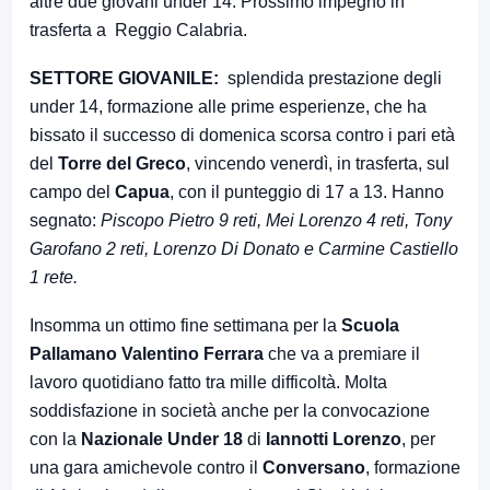
altre due giovani under 14. Prossimo impegno in
trasferta a Reggio Calabria.
SETTORE GIOVANILE:
splendida prestazione degli
under 14, formazione alle prime esperienze, che ha
bissato il successo di domenica scorsa contro i pari età
del
Torre del Greco
, vincendo venerdì, in trasferta, sul
campo del
Capua
, con il punteggio di 17 a 13. Hanno
segnato:
Piscopo Pietro 9 reti, Mei Lorenzo 4 reti, Tony
Garofano 2 reti, Lorenzo Di Donato e Carmine Castiello
1 rete.
Insomma un ottimo fine settimana per la
Scuola
Pallamano Valentino Ferrara
che va a premiare il
lavoro quotidiano fatto tra mille difficoltà. Molta
soddisfazione in società anche per la convocazione
con la
Nazionale Under 18
di
Iannotti Lorenzo
, per
una gara amichevole contro il
Conversano
, formazione