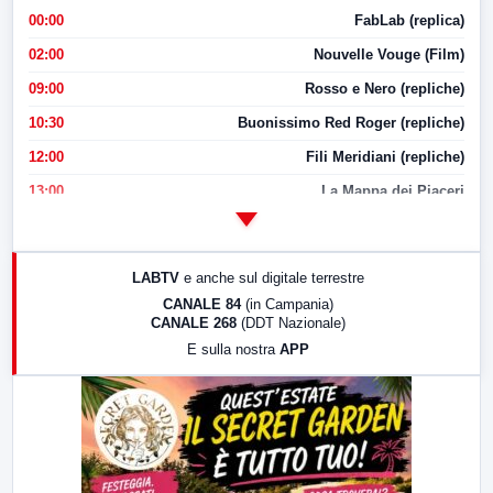
00:00
FabLab (replica)
02:00
Nouvelle Vouge (Film)
09:00
Rosso e Nero (repliche)
10:30
Buonissimo Red Roger (repliche)
12:00
Fili Meridiani (repliche)
13:00
La Mappa dei Piaceri
14:00
LabNews
17:00
LabNews (replica)
LABTV
e anche sul digitale terrestre
18:30
Di Faccia e di Profilo (repliche)
CANALE 84
(in Campania)
CANALE 268
(DDT Nazionale)
19:30
LabNews (Diretta)
E sulla nostra
APP
21:00
Free Sport
23:00
LabNews (replica)