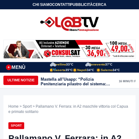
CHI SIAMO
CONTATTI
PUBBLICITÀ
CERCA
Avellino
33°C
Benevento
37°C
MENÙ
+
Caserta
35°C
Napoli
34°C
Salerno
34°C
Mastella all’Usapp: “Polizia
ULTIME NOTIZIE
16 MINUTI FA
Penitenziaria pilastro del sistema:
Governo rafforzi organico”
Home
>
Sport
> Pallamano V. Ferrara: in A2 maschile vittoria col Capua
e primato solitario
SPORT
Pallamano V. Ferrara: in A2