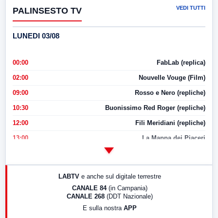
VEDI TUTTI
PALINSESTO TV
LUNEDI 03/08
00:00
FabLab (replica)
02:00
Nouvelle Vouge (Film)
09:00
Rosso e Nero (repliche)
10:30
Buonissimo Red Roger (repliche)
12:00
Fili Meridiani (repliche)
13:00
La Mappa dei Piaceri
14:00
LabNews
17:00
LabNews (replica)
LABTV
e anche sul digitale terrestre
18:30
Di Faccia e di Profilo (repliche)
CANALE 84
(in Campania)
CANALE 268
(DDT Nazionale)
19:30
LabNews (Diretta)
E sulla nostra
APP
21:00
Free Sport