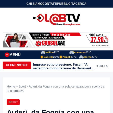
CHI SIAMO
CONTATTI
PUBBLICITÀ
CERCA
Avellino
22°C
Benevento
23°C
MENÙ
+
Caserta
26°C
Napoli
27°C
Salerno
27°C
Imprese sotto pressione, Fucci: “A
ULTIME NOTIZIE
8 ORE FA
settembre mobilitazione da Benevento
e Avellino”
Home
>
Sport
> Auteri, da Foggia con una sola certezza: poca scelta tra
le alternative
SPORT
Auteri, da Foggia con una