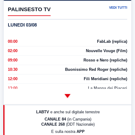
VEDI TUTTI
PALINSESTO TV
LUNEDI 03/08
00:00
FabLab (replica)
02:00
Nouvelle Vouge (Film)
09:00
Rosso e Nero (repliche)
10:30
Buonissimo Red Roger (repliche)
12:00
Fili Meridiani (repliche)
13:00
La Mappa dei Piaceri
14:00
LabNews
17:00
LabNews (replica)
LABTV
e anche sul digitale terrestre
18:30
Di Faccia e di Profilo (repliche)
CANALE 84
(in Campania)
CANALE 268
(DDT Nazionale)
19:30
LabNews (Diretta)
E sulla nostra
APP
21:00
Free Sport