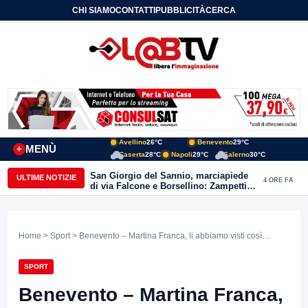
CHI SIAMO
CONTATTI
PUBBLICITÀ
CERCA
Avellino
26°C
Benevento
29°C
MENÙ
+
Caserta
28°C
Napoli
29°C
Salerno
30°C
San Giorgio del Sannio, marciapiede
ULTIME NOTIZIE
4 ORE FA
di via Falcone e Borsellino: Zampetti e
Lombardi replicano alle polemiche
Home
>
Sport
> Benevento – Martina Franca, li abbiamo visti così…
SPORT
Benevento – Martina Franca,