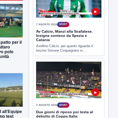
▶
7 AGOSTO 2026
SPORT
Av Calcio, Manzi alla Scafatese.
Insigne conteso da Spezia e
Catania
atto per il
Avellino Calcio, per quanto riguarda il
ttaro
terzino Simone Cinquegrano si...
vo polo
unità
▶
3 AGOSTO 2026
SPORT
 all’Equipe
Due giorni di riposo poi testa al
mo test
debutto di Coppa Italia