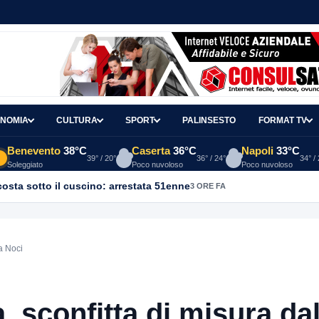
NOMIA
CULTURA
SPORT
PALINSESTO
FORMAT TV
Benevento
38°C
Caserta
36°C
Napoli
33°C
39° / 20°
36° / 24°
34° /
Soleggiato
Poco nuvoloso
Poco nuvoloso
osta sotto il cuscino: arrestata 51enne
3 ORE FA
a Noci
, sconfitta di misura dal