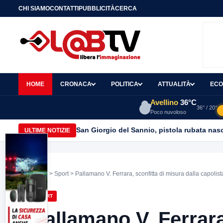
CHI SIAMO
CONTATTI
PUBBLICITÀ
CERCA
HOME
CRONACA
POLITICA
ATTUALITÀ
ECO
Avellino
36°C
36° / 20°
Poco nuvoloso
San Giorgio del Sannio, pistola rubata nasc
ULTIME NOTIZIE
Home
>
Sport
> Pallamano V. Ferrara, sconfitta di misura dalla capolist
SPORT
Pallamano V. Ferrara