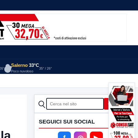
Salerno
33°C
 26°
35° / 26°
Poco nuvoloso
CERCA
Cerca
SEGUICI SUI SOCIAL
la
f
◎
▶