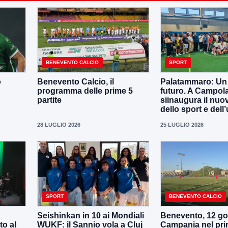
BENEVENTO CALCIO
SPORT
o
Benevento Calcio, il
Palatammaro: Un p
programma delle prime 5
futuro. A Campola
partite
siinaugura il nuo
dello sport e dell’
28 LUGLIO 2026
25 LUGLIO 2026
SPORT
BENEVENTO CALCIO
Seishinkan in 10 ai Mondiali
Benevento, 12 gol
to al
WUKF: il Sannio vola a Cluj
Campania nel pri