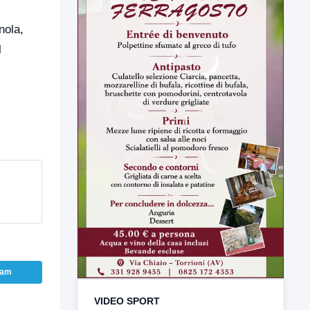
nola,
l
VIDEO SPORT
TUTTI I VIDEO
ram