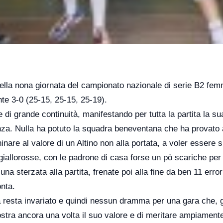
lla nona giornata del campionato nazionale di serie B2 fem
nte 3-0 (25-15, 25-15, 25-19).
 di grande continuità, manifestando per tutta la partita la su
nza. Nulla ha potuto la squadra beneventana che ha provato 
inare al valore di un Altino non alla portata, a voler essere s
giallorosse, con le padrone di casa forse un pò scariche per 
na sterzata alla partita, frenate poi alla fine da ben 11 error
onta.
a resta invariato e quindi nessun dramma per una gara che, g
mostra ancora una volta il suo valore e di meritare ampiamente