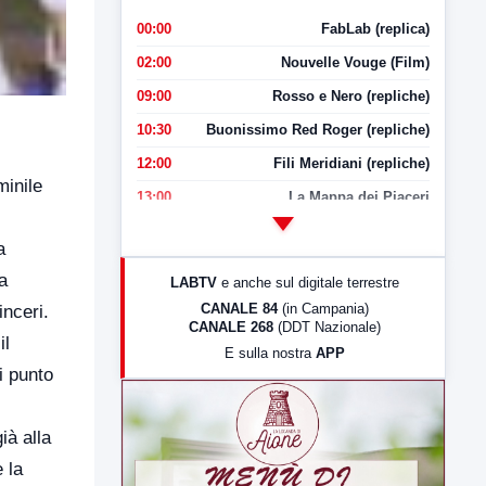
00:00
FabLab (replica)
02:00
Nouvelle Vouge (Film)
09:00
Rosso e Nero (repliche)
10:30
Buonissimo Red Roger (repliche)
12:00
Fili Meridiani (repliche)
minile
13:00
La Mappa dei Piaceri
14:00
LabNews
a
17:00
LabNews (replica)
a
LABTV
e anche sul digitale terrestre
18:30
Di Faccia e di Profilo (repliche)
CANALE 84
(in Campania)
inceri.
CANALE 268
(DDT Nazionale)
19:30
LabNews (Diretta)
il
E sulla nostra
APP
21:00
Free Sport
i punto
23:00
LabNews (replica)
ià alla
 la