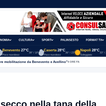
NOMIA
CULTURA
SPORT
PALINSESTO
FORMAT TV
Benevento
27°C
Caserta
28°C
Napoli
28°C
38° / 18°
36° / 23°
33° /
Poco nuvoloso
Poco nuvoloso
Soleggiato
re mobilitazione da Benevento e Avellino”
4 ORE FA
secco nella tana della