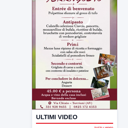
ULTIMI VIDEO
TUTTI I VIDEO
▶
7 AGOSTO 2026
SPORT BENEVENTO
Benevento Calcio: Le scelte di
Floro Flores per il debutto di Coppa
Italia
Il Benevento è pronto al debutto di Coppa
Italia. Scelte...