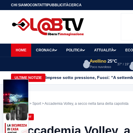
CHI SIAMO
CONTATTI
PUBBLICITÀ
CERCA
HOME
CRONACA
POLITICA
ATTUALITÀ
ECO
Avellino
25°C
37° / 19°
Poco nuvoloso
Imprese sotto pressione, Fucci: “A settemb
ULTIME NOTIZIE
Home
>
Sport
> Accademia Volley, a secco nella tana della capolista
SPORT
Accademia Volley, a 