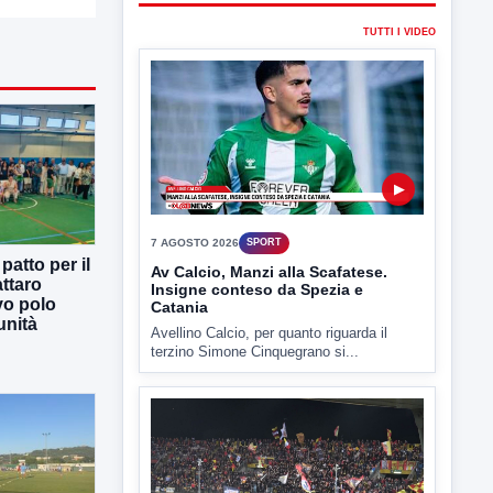
▶
7 AGOSTO 2026
SPORT
Av Calcio, Manzi alla Scafatese.
Insigne conteso da Spezia e
Catania
Avellino Calcio, per quanto riguarda il
terzino Simone Cinquegrano si...
atto per il
ttaro
vo polo
unità
▶
3 AGOSTO 2026
SPORT
Due giorni di riposo poi testa al
debutto di Coppa Italia