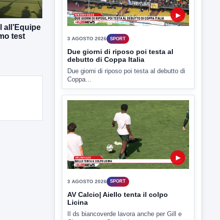
Due giorni di riposo poi testa al debutto di
Coppa...
 all’Equipe
mo test
▶
3 AGOSTO 2026
SPORT
AV Calcio| Aiello tenta il colpo
Licina
Il ds biancoverde lavora anche per Gill e
Cinquegrano. Spadoni...