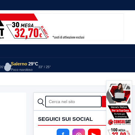
Salerno
29°C
 26°
33° / 25°
Poco nuvoloso
CERCA
Cerca
SEGUICI SUI SOCIAL
f
◎
▶