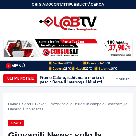
CHI SIAMO
CONTATTI
PUBBLICITÀ
CERCA
Avellino
20°C
Benevento
18°C
MENÙ
+
Caserta
23°C
Napoli
25°C
Salerno
26°C
Fiume Calore, schiuma e moria di
ULTIME NOTIZIE
7 ORE FA
pesci: Borrelli interroga i Ministri.
“Benevento paga l’assenza del
depuratore
Home
>
Sport
> Giovanili News: solo la Berretti in campo a Catanzaro, le
Under già in vacanza
SPORT
Giovanili News: solo la