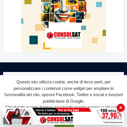
Questo sito utilizza cookie, anche di terze parti, per
personalizzare i contenuti come widget per ampliare le
funzionalità del sito, opzioni Facebook, Twitter e social e funzioni
Labtv.net è un prodotto Consulservice S.r.l.
pubblicitarie di Google.
×
Chiudendo questo banner, scorrendo questa pagina o cliccando
Labtv.net è il sito ufficiale del canale televisivo di Lab Tv canale 84
del digitale terrestre Regione Campania
su qualunque suo elemento acconsenti all'uso dei cookie.
Accetta
Sede legale: Via Chiaio, 5 - 83010 – Torrioni (AV)