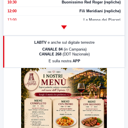
10:30
Buonissimo Red Roger (repliche)
12:00
Fili Meridiani (repliche)
13:00
La Mappa dei Piaceri
14:00
LabNews
17:00
LabNews (replica)
LABTV
e anche sul digitale terrestre
18:30
Di Faccia e di Profilo (repliche)
CANALE 84
(in Campania)
CANALE 268
(DDT Nazionale)
19:30
LabNews (Diretta)
E sulla nostra
APP
21:00
Free Sport
23:00
LabNews (replica)