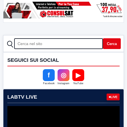
CERCA
Cerca
SEGUICI SUI SOCIAL
f
◎
▶
Facebook
Instagram
YouTube
LABTV LIVE
LIVE