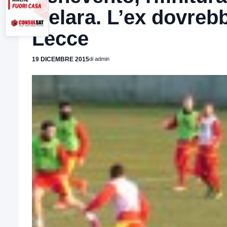
Melara. L’ex dovrebb
Lecce
19 DICEMBRE 2015
di admin