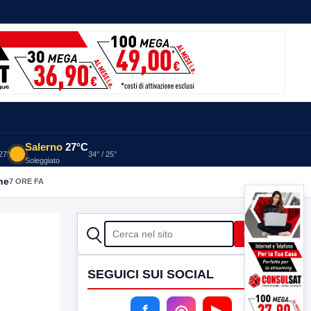
Salerno
27°C
 27°
34° / 25°
Soleggiato
he
7 ORE FA
CERCA
Cerca
SEGUICI SUI SOCIAL
f
◎
▶