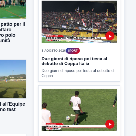
3 AGOSTO 2026
SPORT
Due giorni di riposo poi testa al
debutto di Coppa Italia
atto per il
Due giorni di riposo poi testa al debutto di
ttaro
Coppa...
vo polo
unità
▶
3 AGOSTO 2026
SPORT
AV Calcio| Aiello tenta il colpo
 all’Equipe
Licina
mo test
Il ds biancoverde lavora anche per Gill e
Cinquegrano. Spadoni...