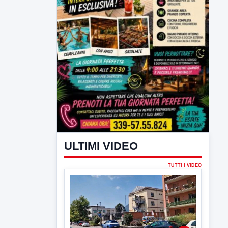
TUTTI I VIDEO
▶
6 AGOSTO 2026
CRONACA
Trovato in casa 42enne in una
pozza di sangue, giallo a viale Italia
Ritrovato senza vita il corpo di un 42enne
in un...