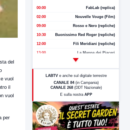
00:00
FabLab (replica)
02:00
Nouvelle Vouge (Film)
09:00
Rosso e Nero (repliche)
10:30
Buonissimo Red Roger (repliche)
12:00
Fili Meridiani (repliche)
13:00
La Mappa dei Piaceri
sta del
14:00
LabNews
o
17:00
LabNews (replica)
LABTV
e anche sul digitale terrestre
ce vuol
18:30
Di Faccia e di Profilo (repliche)
CANALE 84
(in Campania)
tro il
CANALE 268
(DDT Nazionale)
19:30
LabNews (Diretta)
E sulla nostra
APP
on vuol
21:00
Free Sport
23:00
LabNews (replica)
a per