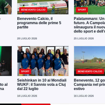
BENEVENTO CALCIO
SPORT
o
Benevento Calcio, il
Palatammaro: Un p
programma delle prime 5
futuro. A Campola
partite
siinaugura il nuo
dello sport e dell’
28 LUGLIO 2026
25 LUGLIO 2026
SPORT
BENEVENTO CALCIO
Seishinkan in 10 ai Mondiali
Benevento, 12 gol
to al
WUKF: il Sannio vola a Cluj
Campania nel pri
ena
dal 22 luglio
estivo
18 LUGLIO 2026
16 LUGLIO 2026