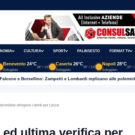
NOMIA
CULTURA
SPORT
PALINSESTO
FORMAT TV
Benevento
24°C
Caserta
26°C
Napoli
28°C
38° / 19°
35° / 24°
33° /
Soleggiato
Soleggiato
Soleggiato
 Falcone e Borsellino: Zampetti e Lombardi replicano alle polemic
x dovrebbe stringere i denti per Lecce
 ed ultima verifica per