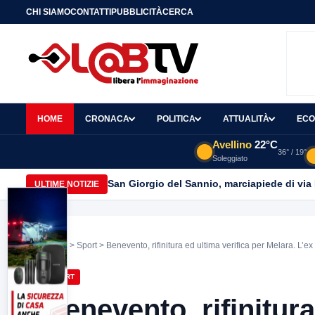
CHI SIAMO
CONTATTI
PUBBLICITÀ
CERCA
HOME
CRONACA
POLITICA
ATTUALITÀ
ECO
Avellino
22°C
36° / 19°
Soleggiato
San Giorgio del Sannio, marciapiede di via
ULTIME NOTIZIE
Home
>
Sport
> Benevento, rifinitura ed ultima verifica per Melara. L’e
SPORT
Benevento, rifinitura