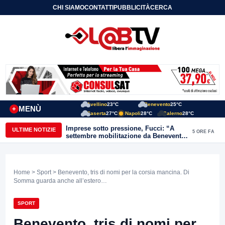
CHI SIAMO
CONTATTI
PUBBLICITÀ
CERCA
Avellino
23°C
Benevento
25°C
MENÙ
+
Caserta
27°C
Napoli
28°C
Salerno
28°C
Imprese sotto pressione, Fucci: “A
ULTIME NOTIZIE
5 ORE FA
settembre mobilitazione da Benevento
e Avellino”
Home
>
Sport
> Benevento, tris di nomi per la corsia mancina. Di
Somma guarda anche all’estero…
SPORT
Benevento, tris di nomi per