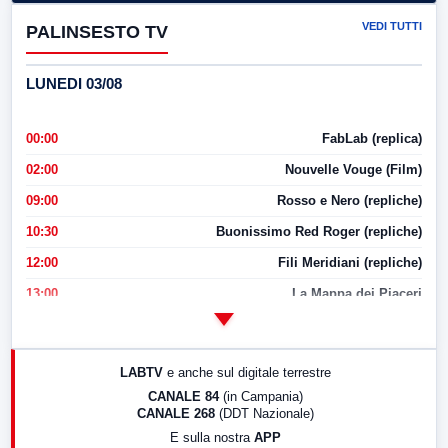
VEDI TUTTI
PALINSESTO TV
LUNEDI 03/08
00:00
FabLab (replica)
02:00
Nouvelle Vouge (Film)
09:00
Rosso e Nero (repliche)
10:30
Buonissimo Red Roger (repliche)
12:00
Fili Meridiani (repliche)
13:00
La Mappa dei Piaceri
14:00
LabNews
17:00
LabNews (replica)
LABTV
e anche sul digitale terrestre
18:30
Di Faccia e di Profilo (repliche)
CANALE 84
(in Campania)
CANALE 268
(DDT Nazionale)
19:30
LabNews (Diretta)
E sulla nostra
APP