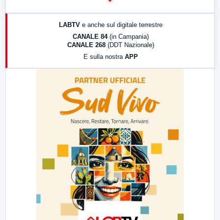
14:00
LabNews
17:00
LabNews (replica)
LABTV
e anche sul digitale terrestre
18:30
Di Faccia e di Profilo (repliche)
CANALE 84
(in Campania)
CANALE 268
(DDT Nazionale)
19:30
LabNews (Diretta)
E sulla nostra
APP
21:00
Free Sport
23:00
LabNews (replica)