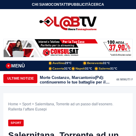
CHI SIAMO
CONTATTI
PUBBLICITÀ
CERCA
Avellino
29°C
Benevento
31°C
MENÙ
+
Caserta
31°C
Napoli
31°C
Salerno
31°C
Morte Costanzo, Marcantonio(Pd):
ULTIME NOTIZIE
44 MINUTI FA
continueremo le tue battaglie per il
Sannio
Home
>
Sport
> Salernitana, Torrente ad un passo dall’esonero.
Rallenta l’affare Eusepi
SPORT
Salernitana, Torrente ad un