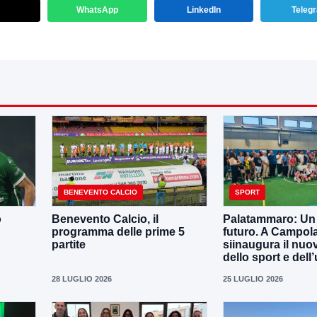
WhatsApp
LinkedIn
Teleg
BENEVENTO CALCIO
SPORT
o
Benevento Calcio, il
Palatammaro: Un p
programma delle prime 5
futuro. A Campola
partite
siinaugura il nuo
dello sport e dell’
28 LUGLIO 2026
25 LUGLIO 2026