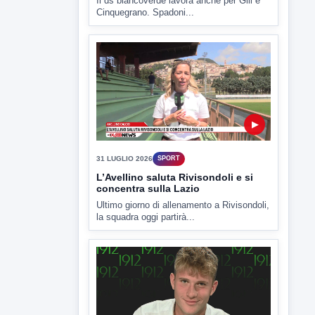
▶
3 AGOSTO 2026
SPORT
AV Calcio| Aiello tenta il colpo
Licina
Il ds biancoverde lavora anche per Gill e
Cinquegrano. Spadoni...
▶
31 LUGLIO 2026
SPORT
L’Avellino saluta Rivisondoli e si
concentra sulla Lazio
Ultimo giorno di allenamento a Rivisondoli,
la squadra oggi partirà...