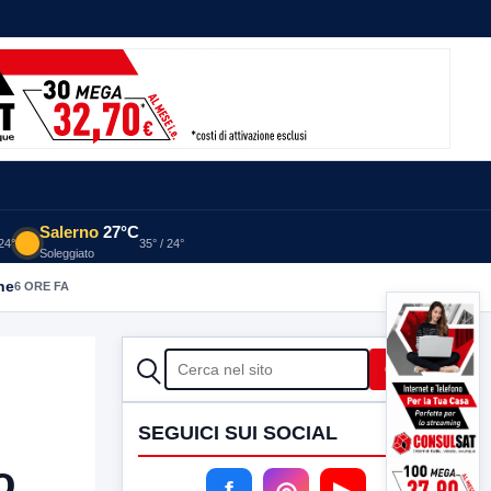
Salerno
27°C
 24°
35° / 24°
Soleggiato
he
6 ORE FA
CERCA
Cerca
SEGUICI SUI SOCIAL
o
f
◎
▶