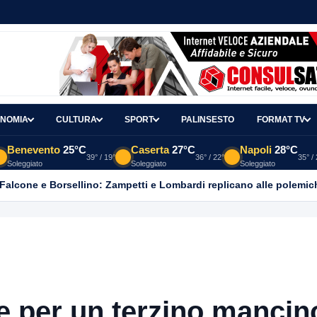
NOMIA
CULTURA
SPORT
PALINSESTO
FORMAT TV
Benevento
25°C
Caserta
27°C
Napoli
28°C
39° / 19°
36° / 22°
35° /
Soleggiato
Soleggiato
Soleggiato
 Falcone e Borsellino: Zampetti e Lombardi replicano alle polemic
e per un terzino mancin