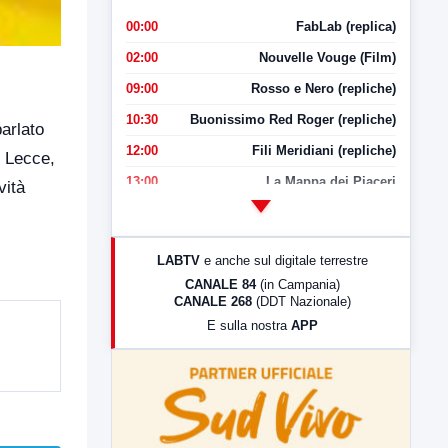
00:00
FabLab (replica)
02:00
Nouvelle Vouge (Film)
09:00
Rosso e Nero (repliche)
10:30
Buonissimo Red Roger (repliche)
parlato
12:00
Fili Meridiani (repliche)
i Lecce,
13:00
La Mappa dei Piaceri
vità
14:00
LabNews
17:00
LabNews (replica)
LABTV
e anche sul digitale terrestre
18:30
Di Faccia e di Profilo (repliche)
CANALE 84
(in Campania)
CANALE 268
(DDT Nazionale)
19:30
LabNews (Diretta)
E sulla nostra
APP
21:00
Free Sport
23:00
LabNews (replica)