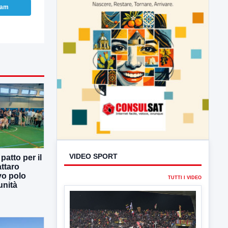
ram
atto per il
ttaro
vo polo
unità
VIDEO SPORT