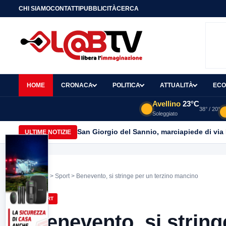
CHI SIAMO
CONTATTI
PUBBLICITÀ
CERCA
HOME
CRONACA
POLITICA
ATTUALITÀ
ECO
Avellino
23°C
38° / 20°
Soleggiato
San Giorgio del Sannio, marciapiede di via
ULTIME NOTIZIE
Home
>
Sport
> Benevento, si stringe per un terzino mancino
SPORT
Benevento, si string