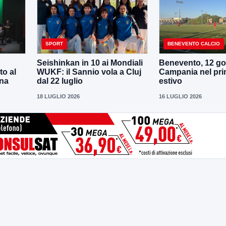
SPORT
BENEVENTO CALCIO
Seishinkan in 10 ai Mondiali
Benevento, 12 gol
to al
WUKF: il Sannio vola a Cluj
Campania nel pri
ena
dal 22 luglio
estivo
18 LUGLIO 2026
16 LUGLIO 2026