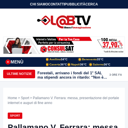
CHI SIAMO
CONTATTI
PUBBLICITÀ
CERCA
Avellino
34°C
Benevento
35°C
MENÙ
+
Caserta
36°C
Napoli
36°C
Salerno
36°C
Forestali, arrivano i fondi del 1° SAL
ULTIME NOTIZIE
3 ORE FA
ma stipendi ancora in ritardo: “Non è
più sostenibile”
Home
>
Sport
> Pallamano V. Ferrara: messa, presentazione del portale
internet e auguri di fine anno
SPORT
Pallamano V. Ferrara: messa,