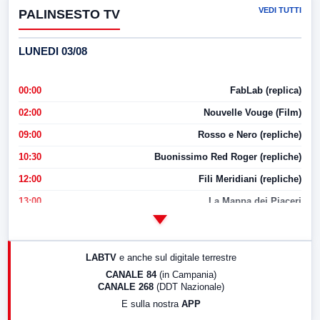
VEDI TUTTI
PALINSESTO TV
LUNEDI 03/08
00:00
FabLab (replica)
02:00
Nouvelle Vouge (Film)
09:00
Rosso e Nero (repliche)
10:30
Buonissimo Red Roger (repliche)
12:00
Fili Meridiani (repliche)
13:00
La Mappa dei Piaceri
14:00
LabNews
17:00
LabNews (replica)
LABTV
e anche sul digitale terrestre
18:30
Di Faccia e di Profilo (repliche)
CANALE 84
(in Campania)
CANALE 268
(DDT Nazionale)
19:30
LabNews (Diretta)
E sulla nostra
APP
21:00
Free Sport