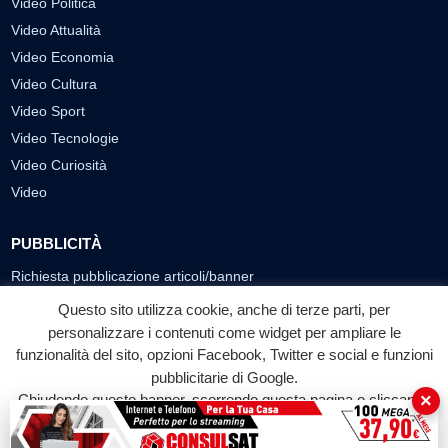
Video Politica
Video Attualità
Video Economia
Video Cultura
Video Sport
Video Tecnologie
Video Curiosità
Video
PUBBLICITÀ
Richiesta pubblicazione articoli/banner
Questo sito utilizza cookie, anche di terze parti, per
SEGUICI SUI SOCIAL
personalizzare i contenuti come widget per ampliare le
funzionalità del sito, opzioni Facebook, Twitter e social e funzioni
f
◎
▶
pubblicitarie di Google.
Facebook
Instagram
YouTube
×
Chiudendo questo banner, scorrendo questa pagina o cliccando
su qualunque suo elemento acconsenti all'uso dei cookie.