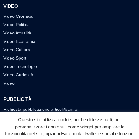
VIDEO
Video Cronaca
Video Politica
Video Attualità
Video Economia
Video Cultura
Video Sport
Video Tecnologie
Video Curiosità
Video
PUBBLICITÀ
Richiesta pubblicazione articoli/banner
Questo sito utilizza cookie, anche di terze parti, per
SEGUICI SUI SOCIAL
personalizzare i contenuti come widget per ampliare le
funzionalità del sito, opzioni Facebook, Twitter e social e funzioni
f
◎
▶