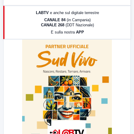
17:00
LabNews (replica)
LABTV
e anche sul digitale terrestre
18:30
Di Faccia e di Profilo (repliche)
CANALE 84
(in Campania)
CANALE 268
(DDT Nazionale)
19:30
LabNews (Diretta)
E sulla nostra
APP
21:00
Free Sport
23:00
LabNews (replica)