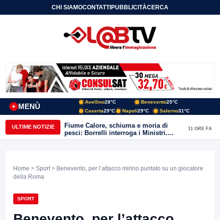
CHI SIAMO
CONTATTI
PUBBLICITÀ
CERCA
Avellino
28°C
Benevento
25°C
MENÙ
+
Caserta
29°C
Napoli
29°C
Salerno
31°C
Fiume Calore, schiuma e moria di
ULTIME NOTIZIE
11 ORE FA
pesci: Borrelli interroga i Ministri.
“Benevento paga l’assenza del
depuratore
Home
>
Sport
> Benevento, per l’attacco mirino puntato su un giocatore
della Roma
SPORT
Benevento, per l’attacco