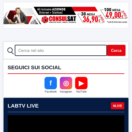
CERCA
Cerca
SEGUICI SUI SOCIAL
f
◎
▶
Facebook
Instagram
YouTube
LABTV LIVE
LIVE