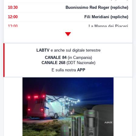
10:30
Buonissimo Red Roger (repliche)
12:00
Fili Meridiani (repliche)
13:00
La Mappa dei Piaceri
14:00
LabNews
17:00
LabNews (replica)
LABTV
e anche sul digitale terrestre
18:30
Di Faccia e di Profilo (repliche)
CANALE 84
(in Campania)
CANALE 268
(DDT Nazionale)
19:30
LabNews (Diretta)
E sulla nostra
APP
21:00
Free Sport
23:00
LabNews (replica)