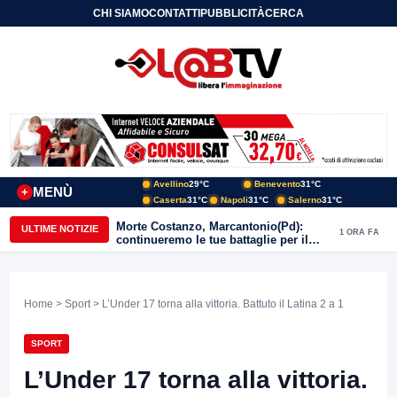
CHI SIAMO
CONTATTI
PUBBLICITÀ
CERCA
Avellino
29°C
Benevento
31°C
MENÙ
+
Caserta
31°C
Napoli
31°C
Salerno
31°C
Morte Costanzo, Marcantonio(Pd):
ULTIME NOTIZIE
1 ORA FA
continueremo le tue battaglie per il
Sannio
Home
>
Sport
> L’Under 17 torna alla vittoria. Battuto il Latina 2 a 1
SPORT
L’Under 17 torna alla vittoria.