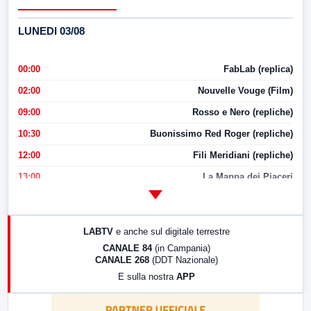
LUNEDI 03/08
00:00
FabLab (replica)
02:00
Nouvelle Vouge (Film)
09:00
Rosso e Nero (repliche)
10:30
Buonissimo Red Roger (repliche)
12:00
Fili Meridiani (repliche)
13:00
La Mappa dei Piaceri
14:00
LabNews
17:00
LabNews (replica)
LABTV
e anche sul digitale terrestre
18:30
Di Faccia e di Profilo (repliche)
CANALE 84
(in Campania)
CANALE 268
(DDT Nazionale)
19:30
LabNews (Diretta)
E sulla nostra
APP
21:00
Free Sport
23:00
LabNews (replica)