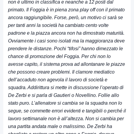
non è ultimo in classifica e neanche a 12 posti dal
primato. Il Foggia è in piena zona play off con il primato
ancora raggiungibile. Forse, però, un motivo ci sarà se
per tanti anni la società ha cambiato cento volte
padrone e la piazza ancora non ha dimostrato maturità.
Ovviamente i casi sono isolati ma la maggioranza deve
prendere le distanze. Pochi “tifosi” hanno dimezzato le
chance di promozione del Foggia. Per chi non lo
avesse capito, il sistema prova ad allontanare le piazze
che possono creare problemi. Il clamore mediatico
dell’accaduto non agevola il lavoro di società e
squadra. Addirittura si mette in discussione l’operato di
De Zerbi e si parla di Gautieri o Novellino. Follie allo
stato puro. L’allenatore si cambia se la squadra non lo
segue, se commette errori evidenti e tangibili o perché il
lavoro settimanale non è all’altezza. Non si cambia per
una partita andata male o malissimo. De Zerbi ha