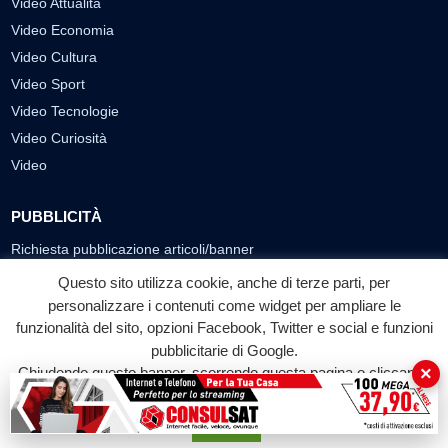
Video Attualità
Video Economia
Video Cultura
Video Sport
Video Tecnologie
Video Curiosità
Video
PUBBLICITÀ
Richiesta pubblicazione articoli/banner
Questo sito utilizza cookie, anche di terze parti, per
SEGUICI SUI SOCIAL
personalizzare i contenuti come widget per ampliare le
funzionalità del sito, opzioni Facebook, Twitter e social e funzioni
f
◎
▶
pubblicitarie di Google.
Facebook
Instagram
YouTube
×
Chiudendo questo banner, scorrendo questa pagina o cliccando
su qualunque suo elemento acconsenti all'uso dei cookie.
© 2026 LABTV - Tutti i diritti riservati
Accetta