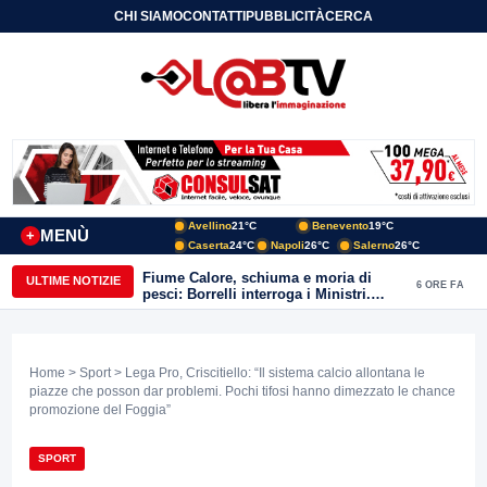
CHI SIAMO
CONTATTI
PUBBLICITÀ
CERCA
Avellino
21°C
Benevento
19°C
MENÙ
+
Caserta
24°C
Napoli
26°C
Salerno
26°C
Fiume Calore, schiuma e moria di
ULTIME NOTIZIE
6 ORE FA
pesci: Borrelli interroga i Ministri.
“Benevento paga l’assenza del
depuratore
Home
>
Sport
> Lega Pro, Criscitiello: “Il sistema calcio allontana le
piazze che posson dar problemi. Pochi tifosi hanno dimezzato le chance
promozione del Foggia”
SPORT