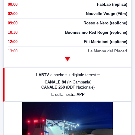
00:00
FabLab (replica)
02:00
Nouvelle Vouge (Film)
09:00
Rosso e Nero (repliche)
10:30
Buonissimo Red Roger (repliche)
12:00
Fili Meridiani (repliche)
13:00
La Mappa dei Piaceri
14:00
LabNews
17:00
LabNews (replica)
LABTV
e anche sul digitale terrestre
18:30
Di Faccia e di Profilo (repliche)
CANALE 84
(in Campania)
CANALE 268
(DDT Nazionale)
19:30
LabNews (Diretta)
E sulla nostra
APP
21:00
Free Sport
23:00
LabNews (replica)