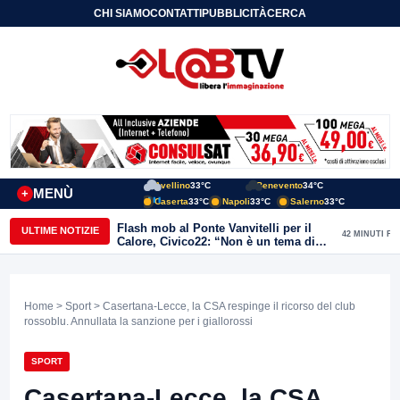
CHI SIAMO
CONTATTI
PUBBLICITÀ
CERCA
Avellino
33°C
Benevento
34°C
MENÙ
+
Caserta
33°C
Napoli
33°C
Salerno
33°C
Flash mob al Ponte Vanvitelli per il
ULTIME NOTIZIE
42 MINUTI FA
Calore, Civico22: “Non è un tema di
quartiere, riguarda tutta Benevento”
Home
>
Sport
> Casertana-Lecce, la CSA respinge il ricorso del club
rossoblu. Annullata la sanzione per i giallorossi
SPORT
Casertana-Lecce, la CSA