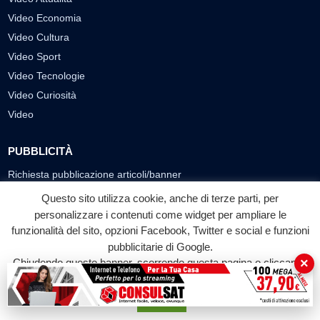
Video Economia
Video Cultura
Video Sport
Video Tecnologie
Video Curiosità
Video
PUBBLICITÀ
Richiesta pubblicazione articoli/banner
Questo sito utilizza cookie, anche di terze parti, per
SEGUICI SUI SOCIAL
personalizzare i contenuti come widget per ampliare le
funzionalità del sito, opzioni Facebook, Twitter e social e funzioni
f
◎
▶
pubblicitarie di Google.
Facebook
Instagram
YouTube
×
Chiudendo questo banner, scorrendo questa pagina o cliccando
su qualunque suo elemento acconsenti all'uso dei cookie.
© 2026 LABTV - Tutti i diritti riservati
Accetta