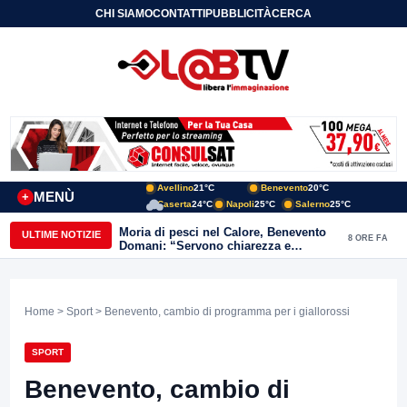
CHI SIAMO
CONTATTI
PUBBLICITÀ
CERCA
Avellino
21°C
Benevento
20°C
MENÙ
+
Caserta
24°C
Napoli
25°C
Salerno
25°C
Moria di pesci nel Calore, Benevento
ULTIME NOTIZIE
8 ORE FA
Domani: “Servono chiarezza e
approfondimenti sulla gestione
ambientale”
Home
>
Sport
> Benevento, cambio di programma per i giallorossi
SPORT
Benevento, cambio di