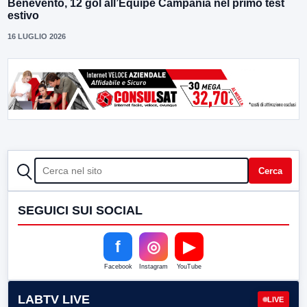
Benevento, 12 gol all’Equipe Campania nel primo test
estivo
16 LUGLIO 2026
CERCA
Cerca
SEGUICI SUI SOCIAL
f
◎
▶
Facebook
Instagram
YouTube
LABTV LIVE
LIVE