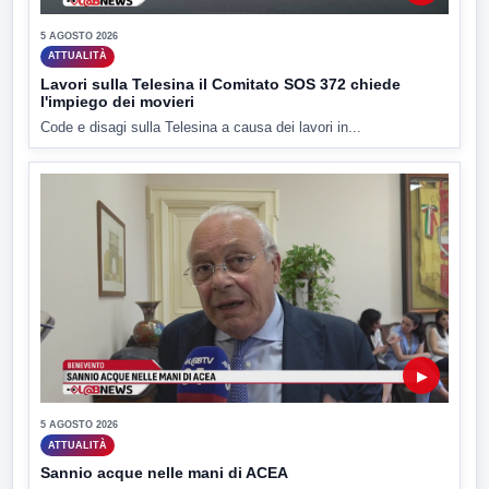
5 AGOSTO 2026
ATTUALITÀ
Lavori sulla Telesina il Comitato SOS 372 chiede
l'impiego dei movieri
Code e disagi sulla Telesina a causa dei lavori in...
▶
5 AGOSTO 2026
ATTUALITÀ
Sannio acque nelle mani di ACEA