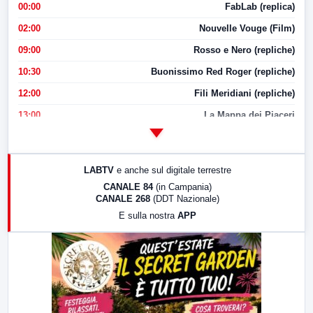
00:00
FabLab (replica)
02:00
Nouvelle Vouge (Film)
09:00
Rosso e Nero (repliche)
10:30
Buonissimo Red Roger (repliche)
12:00
Fili Meridiani (repliche)
13:00
La Mappa dei Piaceri
14:00
LabNews
17:00
LabNews (replica)
LABTV
e anche sul digitale terrestre
18:30
Di Faccia e di Profilo (repliche)
CANALE 84
(in Campania)
CANALE 268
(DDT Nazionale)
19:30
LabNews (Diretta)
E sulla nostra
APP
21:00
Free Sport
23:00
LabNews (replica)