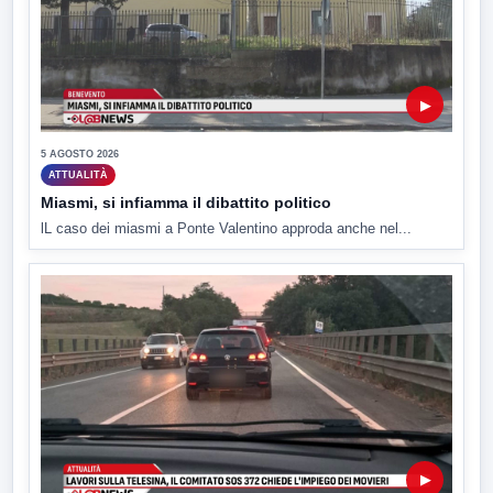
▶
5 AGOSTO 2026
ATTUALITÀ
Miasmi, si infiamma il dibattito politico
lL caso dei miasmi a Ponte Valentino approda anche nel...
▶