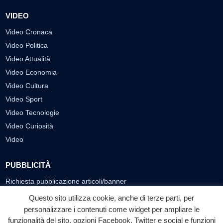
VIDEO
Video Cronaca
Video Politica
Video Attualità
Video Economia
Video Cultura
Video Sport
Video Tecnologie
Video Curiosità
Video
PUBBLICITÀ
Richiesta pubblicazione articoli/banner
Questo sito utilizza cookie, anche di terze parti, per
SEGUICI SUI SOCIAL
personalizzare i contenuti come widget per ampliare le
f
◎
▶
funzionalità del sito, opzioni Facebook, Twitter e social e funzioni