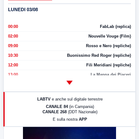
LUNEDI 03/08
00:00
FabLab (replica)
02:00
Nouvelle Vouge (Film)
09:00
Rosso e Nero (repliche)
10:30
Buonissimo Red Roger (repliche)
12:00
Fili Meridiani (repliche)
13:00
La Mappa dei Piaceri
14:00
LabNews
17:00
LabNews (replica)
LABTV
e anche sul digitale terrestre
18:30
Di Faccia e di Profilo (repliche)
CANALE 84
(in Campania)
CANALE 268
(DDT Nazionale)
19:30
LabNews (Diretta)
E sulla nostra
APP
21:00
Free Sport
23:00
LabNews (replica)