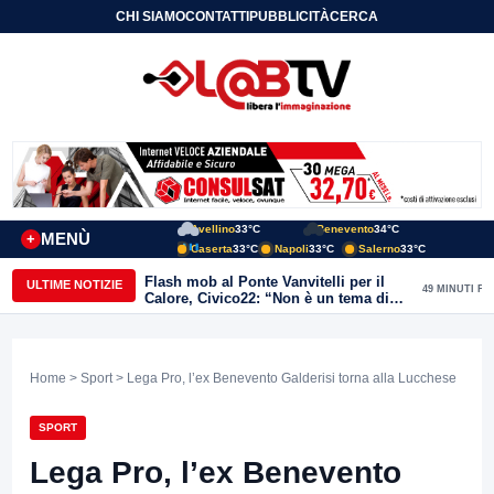
CHI SIAMO
CONTATTI
PUBBLICITÀ
CERCA
Avellino
33°C
Benevento
34°C
MENÙ
+
Caserta
33°C
Napoli
33°C
Salerno
33°C
Flash mob al Ponte Vanvitelli per il
ULTIME NOTIZIE
49 MINUTI FA
Calore, Civico22: “Non è un tema di
quartiere, riguarda tutta Benevento”
Home
>
Sport
> Lega Pro, l’ex Benevento Galderisi torna alla Lucchese
SPORT
Lega Pro, l’ex Benevento