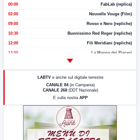
00:00
FabLab (replica)
02:00
Nouvelle Vouge (Film)
09:00
Rosso e Nero (repliche)
10:30
Buonissimo Red Roger (repliche)
12:00
Fili Meridiani (repliche)
13:00
La Mappa dei Piaceri
14:00
LabNews
17:00
LabNews (replica)
LABTV
e anche sul digitale terrestre
18:30
Di Faccia e di Profilo (repliche)
CANALE 84
(in Campania)
CANALE 268
(DDT Nazionale)
19:30
LabNews (Diretta)
E sulla nostra
APP
21:00
Free Sport
23:00
LabNews (replica)