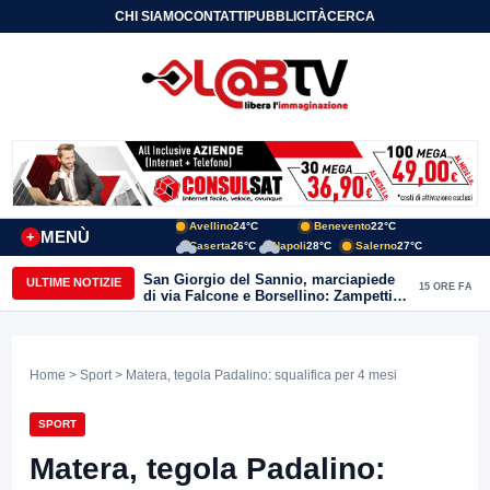
CHI SIAMO
CONTATTI
PUBBLICITÀ
CERCA
Avellino
24°C
Benevento
22°C
MENÙ
+
Caserta
26°C
Napoli
28°C
Salerno
27°C
San Giorgio del Sannio, marciapiede
ULTIME NOTIZIE
15 ORE FA
di via Falcone e Borsellino: Zampetti e
Lombardi replicano alle polemiche
Home
>
Sport
> Matera, tegola Padalino: squalifica per 4 mesi
SPORT
Matera, tegola Padalino: