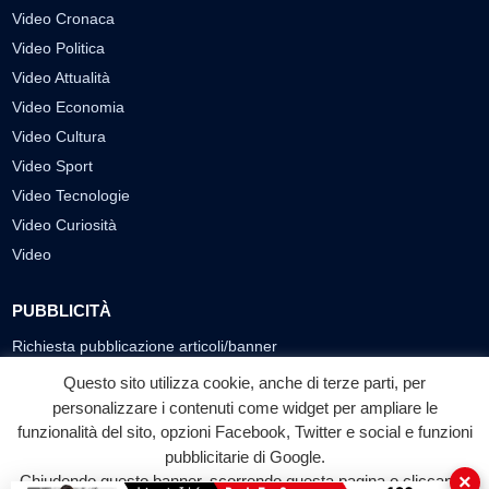
Video Cronaca
Video Politica
Video Attualità
Video Economia
Video Cultura
Video Sport
Video Tecnologie
Video Curiosità
Video
PUBBLICITÀ
Richiesta pubblicazione articoli/banner
Questo sito utilizza cookie, anche di terze parti, per
SEGUICI SUI SOCIAL
personalizzare i contenuti come widget per ampliare le
f
◎
▶
funzionalità del sito, opzioni Facebook, Twitter e social e funzioni
pubblicitarie di Google.
Facebook
Instagram
YouTube
×
Chiudendo questo banner, scorrendo questa pagina o cliccando