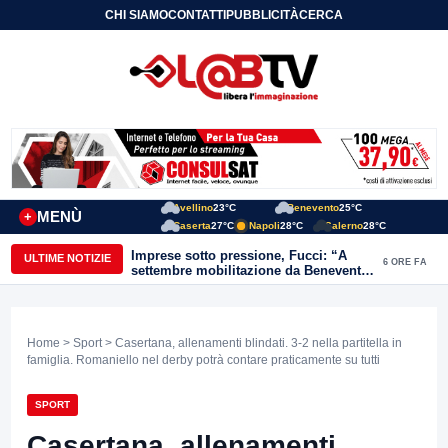
CHI SIAMO
CONTATTI
PUBBLICITÀ
CERCA
Avellino
23°C
Benevento
25°C
MENÙ
+
Caserta
27°C
Napoli
28°C
Salerno
28°C
Imprese sotto pressione, Fucci: “A
ULTIME NOTIZIE
6 ORE FA
settembre mobilitazione da Benevento
e Avellino”
Home
>
Sport
> Casertana, allenamenti blindati. 3-2 nella partitella in
famiglia. Romaniello nel derby potrà contare praticamente su tutti
SPORT
Casertana, allenamenti