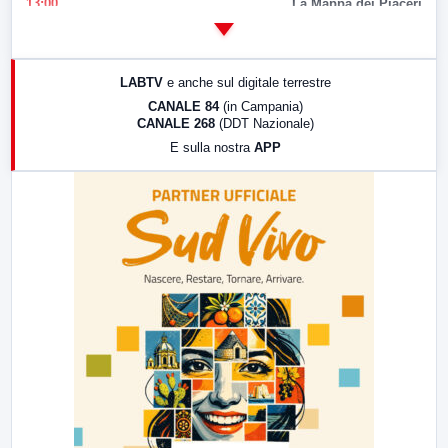
13:00
La Mappa dei Piaceri
14:00
LabNews
17:00
LabNews (replica)
LABTV
e anche sul digitale terrestre
18:30
Di Faccia e di Profilo (repliche)
CANALE 84
(in Campania)
CANALE 268
(DDT Nazionale)
19:30
LabNews (Diretta)
E sulla nostra
APP
21:00
Free Sport
23:00
LabNews (replica)