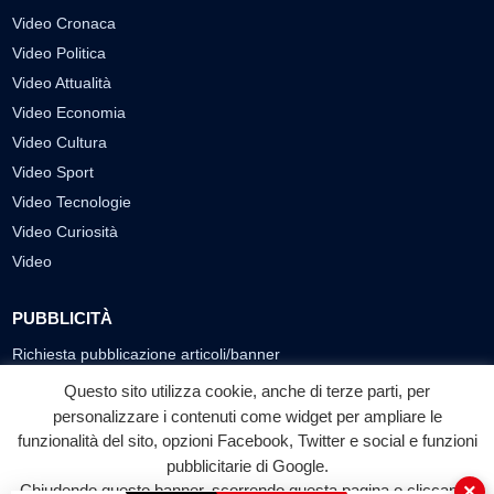
Video Cronaca
Video Politica
Video Attualità
Video Economia
Video Cultura
Video Sport
Video Tecnologie
Video Curiosità
Video
PUBBLICITÀ
Richiesta pubblicazione articoli/banner
Questo sito utilizza cookie, anche di terze parti, per
SEGUICI SUI SOCIAL
personalizzare i contenuti come widget per ampliare le
funzionalità del sito, opzioni Facebook, Twitter e social e funzioni
f
◎
▶
pubblicitarie di Google.
Facebook
Instagram
YouTube
×
Chiudendo questo banner, scorrendo questa pagina o cliccando