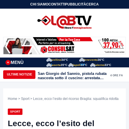
CHI SIAMO
CONTATTI
PUBBLICITÀ
CERCA
Avellino
34°C
Benevento
36°C
MENÙ
+
Caserta
35°C
Napoli
33°C
Salerno
33°C
San Giorgio del Sannio, pistola rubata
ULTIME NOTIZIE
4 ORE FA
nascosta sotto il cuscino: arrestata
51enne
Home
>
Sport
> Lecce, ecco l’esito del ricorso Braglia: squalifica ridotta
SPORT
Lecce, ecco l’esito del