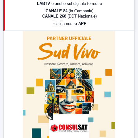
LABTV
e anche sul digitale terrestre
18:30
Di Faccia e di Profilo (repliche)
CANALE 84
(in Campania)
CANALE 268
(DDT Nazionale)
19:30
LabNews (Diretta)
E sulla nostra
APP
21:00
Free Sport
23:00
LabNews (replica)