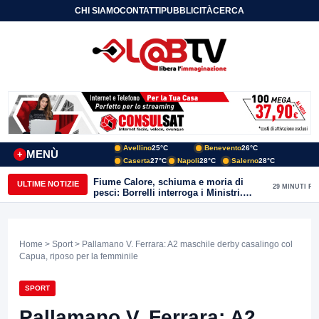
CHI SIAMO
CONTATTI
PUBBLICITÀ
CERCA
Avellino
25°C
Benevento
26°C
MENÙ
+
Caserta
27°C
Napoli
28°C
Salerno
28°C
Fiume Calore, schiuma e moria di
ULTIME NOTIZIE
29 MINUTI FA
pesci: Borrelli interroga i Ministri.
“Benevento paga l’assenza del
depuratore
Home
>
Sport
> Pallamano V. Ferrara: A2 maschile derby casalingo col
Capua, riposo per la femminile
SPORT
Pallamano V. Ferrara: A2