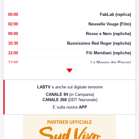
00:00
FabLab (replica)
02:00
Nouvelle Vouge (Film)
09:00
Rosso e Nero (repliche)
10:30
Buonissimo Red Roger (repliche)
12:00
Fili Meridiani (repliche)
13:00
La Mappa dei Piaceri
14:00
LabNews
17:00
LabNews (replica)
LABTV
e anche sul digitale terrestre
18:30
Di Faccia e di Profilo (repliche)
CANALE 84
(in Campania)
CANALE 268
(DDT Nazionale)
19:30
LabNews (Diretta)
E sulla nostra
APP
21:00
Free Sport
23:00
LabNews (replica)