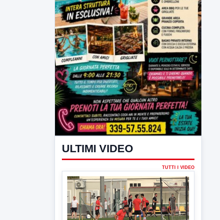
ULTIMI VIDEO
TUTTI I VIDEO
▶
7 AGOSTO 2026
SPORT BENEVENTO
Benevento Calcio: Le scelte di
Floro Flores per il debutto di Coppa
Italia