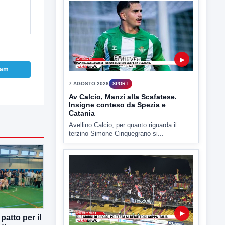
▶
7 AGOSTO 2026
SPORT
Av Calcio, Manzi alla Scafatese.
Insigne conteso da Spezia e
ram
Catania
Avellino Calcio, per quanto riguarda il
terzino Simone Cinquegrano si...
▶
3 AGOSTO 2026
SPORT
Due giorni di riposo poi testa al
atto per il
debutto di Coppa Italia