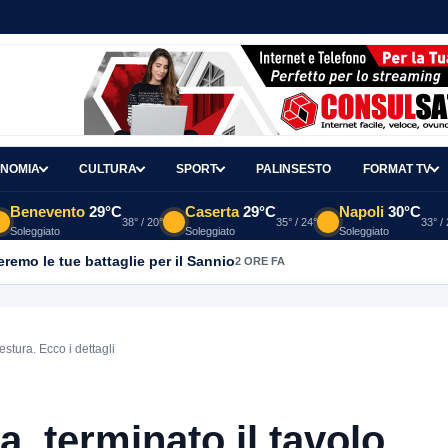
NOMIA
CULTURA
SPORT
PALINSESTO
FORMAT TV
Benevento
29°C
Caserta
29°C
Napoli
30°C
38° / 20°
35° / 24°
33° /
Soleggiato
Soleggiato
Soleggiato
emo le tue battaglie per il Sannio
2 ORE FA
stura. Ecco i dettagli
 terminato il tavolo