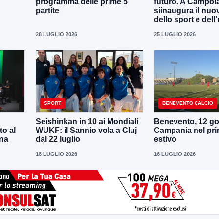
programma delle prime 5
futuro. A Campola
partite
siinaugura il nuo
dello sport e dell’
28 LUGLIO 2026
25 LUGLIO 2026
SPORT
BENEVENTO CALCIO
Seishinkan in 10 ai Mondiali
Benevento, 12 gol
to al
WUKF: il Sannio vola a Cluj
Campania nel pri
ena
dal 22 luglio
estivo
18 LUGLIO 2026
16 LUGLIO 2026