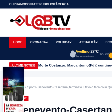
CHI SIAMO
CONTATTI
PUBBLICITÀ
CERCA
HOME
CRONACA
POLITICA
ATTUALITÀ
ECO
Avellino
27°C
36° / 20°
Poco nuvoloso
Morte Costanzo, Marcantonio(Pd): continuer
ULTIME NOTIZIE
Home
>
Sport
> Benevento-Casertana, terminato il tavolo tecnico in Que
SPORT
Benevento-Casertana,