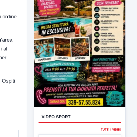
i ordine
n’area
i al
 per
 Ospiti
VIDEO SPORT
TUTTI I VIDEO