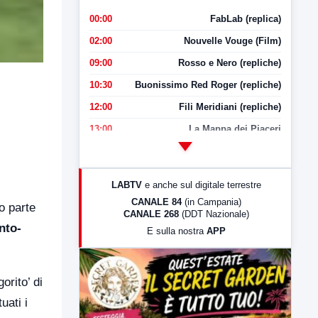
00:00
FabLab (replica)
02:00
Nouvelle Vouge (Film)
09:00
Rosso e Nero (repliche)
10:30
Buonissimo Red Roger (repliche)
12:00
Fili Meridiani (repliche)
13:00
La Mappa dei Piaceri
14:00
LabNews
17:00
LabNews (replica)
LABTV
e anche sul digitale terrestre
18:30
Di Faccia e di Profilo (repliche)
CANALE 84
(in Campania)
o parte
CANALE 268
(DDT Nazionale)
19:30
LabNews (Diretta)
nto-
E sulla nostra
APP
21:00
Free Sport
23:00
LabNews (replica)
orito’ di
uati i