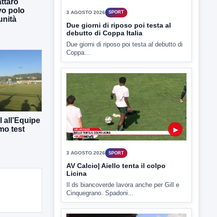
ttaro
Due giorni di riposo poi testa al debutto di
vo polo
Coppa...
unità
▶
3 AGOSTO 2026
SPORT
 all’Equipe
mo test
AV Calcio| Aiello tenta il colpo
Licina
Il ds biancoverde lavora anche per Gill e
Cinquegrano. Spadoni...