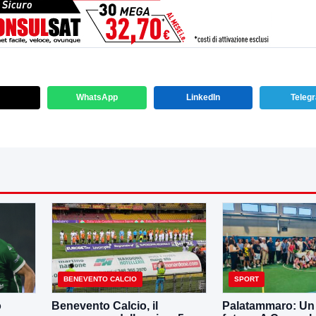
WhatsApp
LinkedIn
Teleg
BENEVENTO CALCIO
SPORT
o
Benevento Calcio, il
Palatammaro: Un p