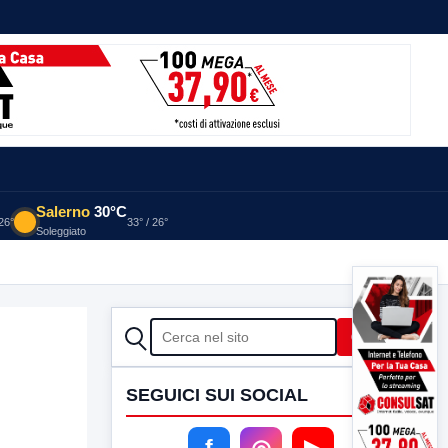
Salerno
30°C
 26°
33° / 26°
Soleggiato
CERCA
Cerca
SEGUICI SUI SOCIAL
f
◎
▶