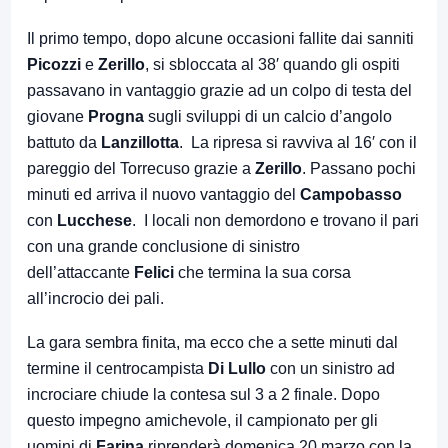
Il primo tempo, dopo alcune occasioni fallite dai sanniti
Picozzi
e
Zerillo
, si sbloccata al 38′ quando gli ospiti
passavano in vantaggio grazie ad un colpo di testa del
giovane
Progna
sugli sviluppi di un calcio d’angolo
battuto da
Lanzillotta
. La ripresa si ravviva al 16′ con il
pareggio del Torrecuso grazie a
Zerillo
. Passano pochi
minuti ed arriva il nuovo vantaggio del
Campobasso
con
Lucchese
. I locali non demordono e trovano il pari
con una grande conclusione di sinistro
dell’attaccante
Felici
che termina la sua corsa
all’incrocio dei pali.
La gara sembra finita, ma ecco che a sette minuti dal
termine il centrocampista
Di Lullo
con un sinistro ad
incrociare chiude la contesa sul 3 a 2 finale. Dopo
questo impegno amichevole, il campionato per gli
uomini di
Farina
riprenderà domenica 20 marzo con la