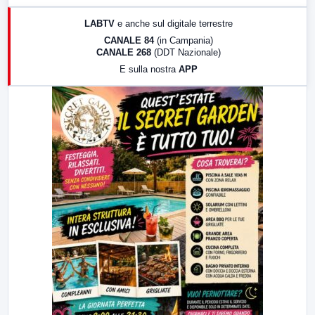
17:00
LabNews (replica)
LABTV
e anche sul digitale terrestre
18:30
Di Faccia e di Profilo (repliche)
CANALE 84
(in Campania)
CANALE 268
(DDT Nazionale)
19:30
LabNews (Diretta)
E sulla nostra
APP
21:00
Free Sport
23:00
LabNews (replica)