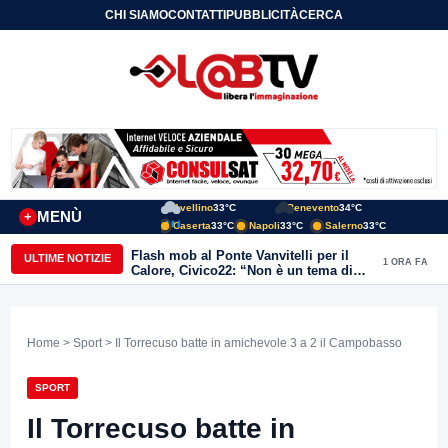
CHI SIAMO
CONTATTI
PUBBLICITÀ
CERCA
Avellino
33°C
Benevento
34°C
MENÙ
+
Caserta
33°C
Napoli
33°C
Salerno
33°C
Flash mob al Ponte Vanvitelli per il
ULTIME NOTIZIE
1 ORA FA
Calore, Civico22: “Non è un tema di
quartiere, riguarda tutta Benevento”
Home
>
Sport
> Il Torrecuso batte in amichevole 3 a 2 il Campobasso
SPORT
Il Torrecuso batte in