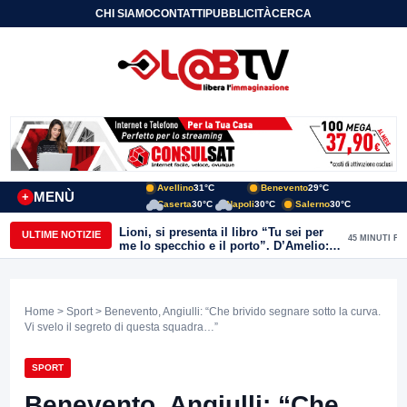
CHI SIAMO
CONTATTI
PUBBLICITÀ
CERCA
Avellino
31°C
Benevento
29°C
MENÙ
+
Caserta
30°C
Napoli
30°C
Salerno
30°C
Lioni, si presenta il libro “Tu sei per
ULTIME NOTIZIE
45 MINUTI FA
me lo specchio e il porto”. D’Amelio:
“Gettiamo un seme d’impegno futuro
per tante e tanti”
Home
>
Sport
> Benevento, Angiulli: “Che brivido segnare sotto la curva.
Vi svelo il segreto di questa squadra…”
SPORT
Benevento, Angiulli: “Che