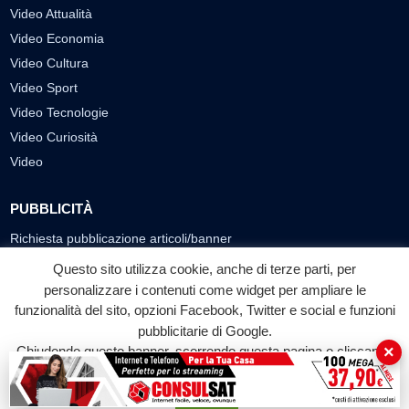
Video Attualità
Video Economia
Video Cultura
Video Sport
Video Tecnologie
Video Curiosità
Video
PUBBLICITÀ
Richiesta pubblicazione articoli/banner
Questo sito utilizza cookie, anche di terze parti, per
SEGUICI SUI SOCIAL
personalizzare i contenuti come widget per ampliare le
f
◎
▶
funzionalità del sito, opzioni Facebook, Twitter e social e funzioni
pubblicitarie di Google.
Facebook
Instagram
YouTube
×
Chiudendo questo banner, scorrendo questa pagina o cliccando
su qualunque suo elemento acconsenti all'uso dei cookie.
© 2026 LABTV - Tutti i diritti riservati
Accetta