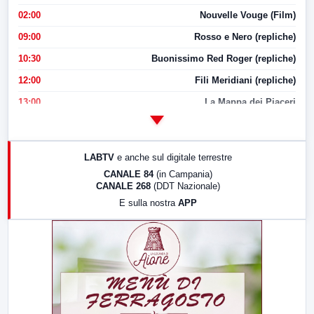
02:00
Nouvelle Vouge (Film)
09:00
Rosso e Nero (repliche)
10:30
Buonissimo Red Roger (repliche)
12:00
Fili Meridiani (repliche)
13:00
La Mappa dei Piaceri
14:00
LabNews
17:00
LabNews (replica)
LABTV
e anche sul digitale terrestre
18:30
Di Faccia e di Profilo (repliche)
CANALE 84
(in Campania)
CANALE 268
(DDT Nazionale)
19:30
LabNews (Diretta)
E sulla nostra
APP
21:00
Free Sport
23:00
LabNews (replica)