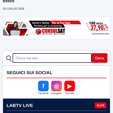
estivo
16 LUGLIO 2026
CERCA
Cerca
SEGUICI SUI SOCIAL
f
◎
▶
Facebook
Instagram
YouTube
LABTV LIVE
LIVE