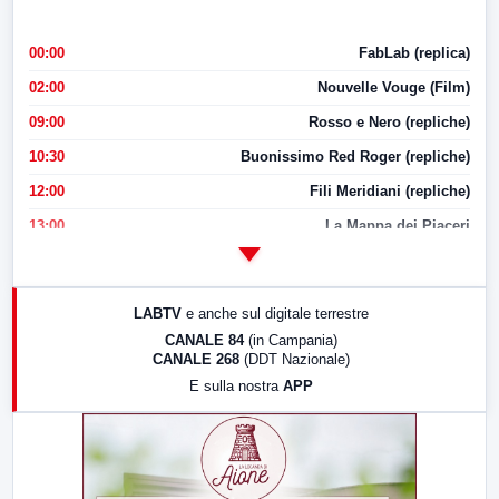
00:00
FabLab (replica)
02:00
Nouvelle Vouge (Film)
09:00
Rosso e Nero (repliche)
10:30
Buonissimo Red Roger (repliche)
12:00
Fili Meridiani (repliche)
13:00
La Mappa dei Piaceri
14:00
LabNews
17:00
LabNews (replica)
LABTV
e anche sul digitale terrestre
18:30
Di Faccia e di Profilo (repliche)
CANALE 84
(in Campania)
CANALE 268
(DDT Nazionale)
19:30
LabNews (Diretta)
E sulla nostra
APP
21:00
Free Sport
23:00
LabNews (replica)