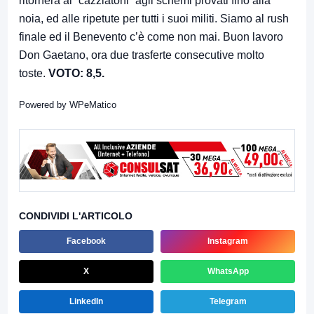
ritornerà ai “cazziatoni” agli schemi provati fino alla
noia, ed alle ripetute per tutti i suoi militi. Siamo al rush
finale ed il Benevento c’è come non mai. Buon lavoro
Don Gaetano, ora due trasferte consecutive molto
toste.
VOTO: 8,5.
Powered by
WPeMatico
CONDIVIDI L'ARTICOLO
Facebook
Instagram
X
WhatsApp
LinkedIn
Telegram