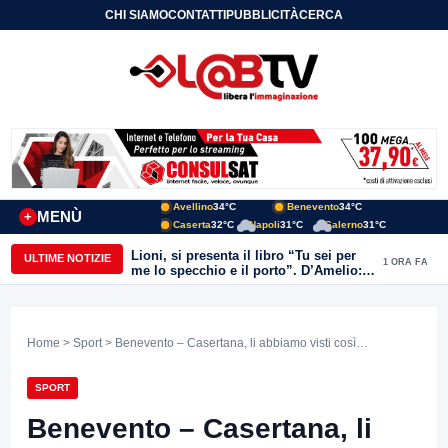
CHI SIAMO
CONTATTI
PUBBLICITÀ
CERCA
Avellino
34°C
Benevento
34°C
MENÙ
+
Caserta
32°C
Napoli
31°C
Salerno
31°C
Lioni, si presenta il libro “Tu sei per
ULTIME NOTIZIE
1 ORA FA
me lo specchio e il porto”. D’Amelio:
“Gettiamo un seme d’impegno futuro
per tante e tanti”
Home
>
Sport
> Benevento – Casertana, li abbiamo visti così…
SPORT
Benevento – Casertana, li