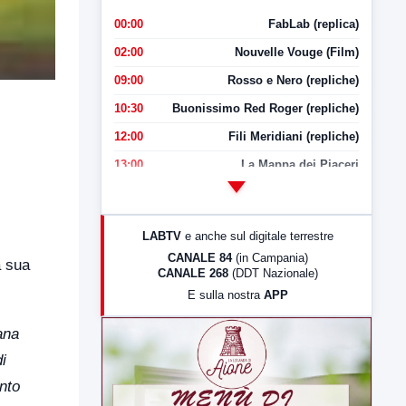
00:00
FabLab (replica)
02:00
Nouvelle Vouge (Film)
09:00
Rosso e Nero (repliche)
10:30
Buonissimo Red Roger (repliche)
12:00
Fili Meridiani (repliche)
13:00
La Mappa dei Piaceri
14:00
LabNews
17:00
LabNews (replica)
LABTV
e anche sul digitale terrestre
18:30
Di Faccia e di Profilo (repliche)
CANALE 84
(in Campania)
a sua
CANALE 268
(DDT Nazionale)
19:30
LabNews (Diretta)
E sulla nostra
APP
21:00
Free Sport
ana
23:00
LabNews (replica)
i
into