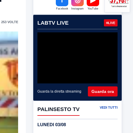
Facebook
Instagram
YouTube
LABTV LIVE
 253 VOLTE
LIVE
Guarda ora
Guarda la diretta streaming
VEDI TUTTI
PALINSESTO TV
LUNEDI 03/08