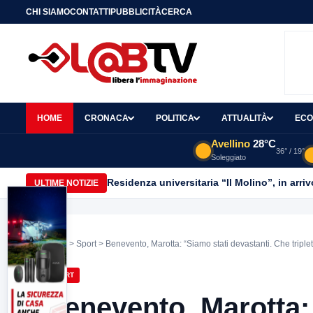
CHI SIAMO
CONTATTI
PUBBLICITÀ
CERCA
HOME
CRONACA
POLITICA
ATTUALITÀ
ECO
Avellino
28°C
36° / 19°
Soleggiato
Residenza universitaria “Il Molino”, in arri
ULTIME NOTIZIE
Home
>
Sport
> Benevento, Marotta: “Siamo stati devastanti. Che triplet
SPORT
Benevento, Marotta: 