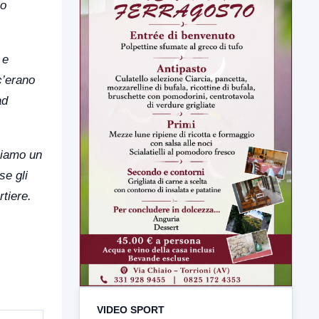
no
 e
c’erano
ad
biamo un
se gli
rtiere.
VIDEO SPORT
TUTTI I VIDEO