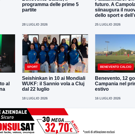
programma delle prime 5
futuro. A Campola
partite
siinaugura il nuo
dello sport e dell’
28 LUGLIO 2026
25 LUGLIO 2026
SPORT
BENEVENTO CALCIO
Seishinkan in 10 ai Mondiali
Benevento, 12 gol
to al
WUKF: il Sannio vola a Cluj
Campania nel pri
ena
dal 22 luglio
estivo
18 LUGLIO 2026
16 LUGLIO 2026