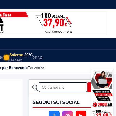
Salerno
29°C
 26°
34° / 25°
Soleggiato
rdo per Benevento”
16 ORE FA
CERCA
Cerca
SEGUICI SUI SOCIAL
.
f
◎
▶