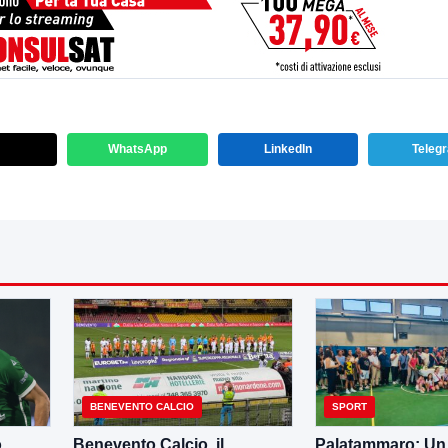
WhatsApp
LinkedIn
Teleg
BENEVENTO CALCIO
SPORT
o
Benevento Calcio, il
Palatammaro: Un p