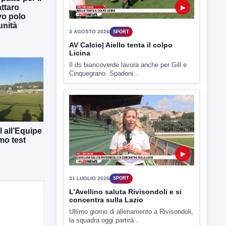
3 AGOSTO 2026
SPORT
ttaro
vo polo
AV Calcio| Aiello tenta il colpo
unità
Licina
Il ds biancoverde lavora anche per Gill e
Cinquegrano. Spadoni...
▶
 all’Equipe
mo test
31 LUGLIO 2026
SPORT
L’Avellino saluta Rivisondoli e si
concentra sulla Lazio
Ultimo giorno di allenamento a Rivisondoli,
la squadra oggi partirà...