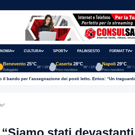
NOMIA
CULTURA
SPORT
PALINSESTO
FORMAT TV
Benevento
25°C
Caserta
28°C
Napoli
29°C
38° / 18°
36° / 23°
33° /
Soleggiato
Poco nuvoloso
Poco nuvoloso
vo il bando per l’assegnazione dei posti letto. Errico: “Un tragua
ta!”
“Siamo stati devastanti