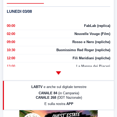
LUNEDI 03/08
00:00
FabLab (replica)
02:00
Nouvelle Vouge (Film)
09:00
Rosso e Nero (repliche)
10:30
Buonissimo Red Roger (repliche)
12:00
Fili Meridiani (repliche)
13:00
La Mappa dei Piaceri
14:00
LabNews
17:00
LabNews (replica)
LABTV
e anche sul digitale terrestre
18:30
Di Faccia e di Profilo (repliche)
CANALE 84
(in Campania)
CANALE 268
(DDT Nazionale)
19:30
LabNews (Diretta)
E sulla nostra
APP
21:00
Free Sport
23:00
LabNews (replica)