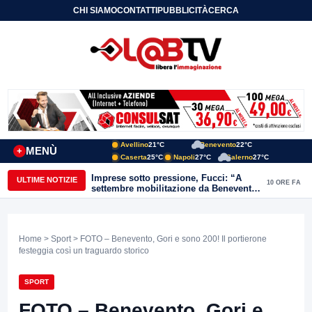
CHI SIAMO
CONTATTI
PUBBLICITÀ
CERCA
Avellino
21°C
Benevento
22°C
MENÙ
+
Caserta
25°C
Napoli
27°C
Salerno
27°C
Imprese sotto pressione, Fucci: “A
ULTIME NOTIZIE
10 ORE FA
settembre mobilitazione da Benevento
e Avellino”
Home
>
Sport
> FOTO – Benevento, Gori e sono 200! Il portierone
festeggia così un traguardo storico
SPORT
FOTO – Benevento, Gori e