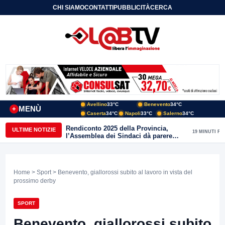
CHI SIAMO
CONTATTI
PUBBLICITÀ
CERCA
Avellino
33°C
Benevento
34°C
MENÙ
+
Caserta
34°C
Napoli
33°C
Salerno
34°C
Rendiconto 2025 della Provincia,
ULTIME NOTIZIE
19 MINUTI FA
l’Assemblea dei Sindaci dà parere
favorevole all’unanimità
Home
>
Sport
> Benevento, giallorossi subito al lavoro in vista del
prossimo derby
SPORT
Benevento, giallorossi subito