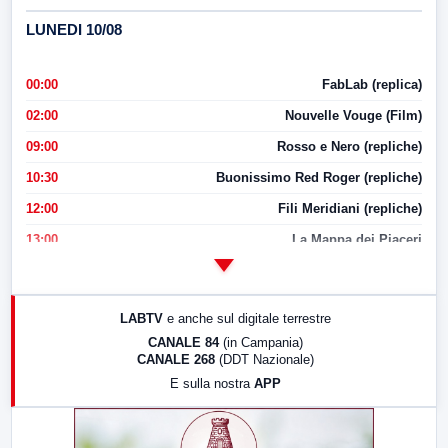
LUNEDI 10/08
00:00
FabLab (replica)
02:00
Nouvelle Vouge (Film)
09:00
Rosso e Nero (repliche)
10:30
Buonissimo Red Roger (repliche)
12:00
Fili Meridiani (repliche)
13:00
La Mappa dei Piaceri
14:00
LabNews
17:00
LabNews (replica)
LABTV
e anche sul digitale terrestre
18:30
Di Faccia e di Profilo (repliche)
CANALE 84
(in Campania)
CANALE 268
(DDT Nazionale)
19:30
LabNews (Diretta)
E sulla nostra
APP
21:00
Free Sport
23:00
LabNews (replica)