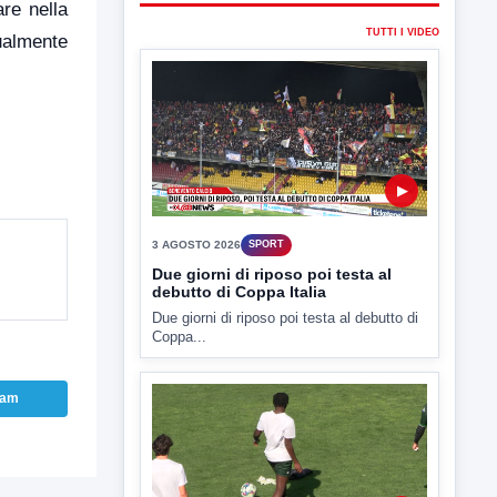
are nella
3 AGOSTO 2026
SPORT
ualmente
Due giorni di riposo poi testa al
debutto di Coppa Italia
Due giorni di riposo poi testa al debutto di
Coppa...
▶
3 AGOSTO 2026
SPORT
AV Calcio| Aiello tenta il colpo
Licina
ram
Il ds biancoverde lavora anche per Gill e
Cinquegrano. Spadoni...