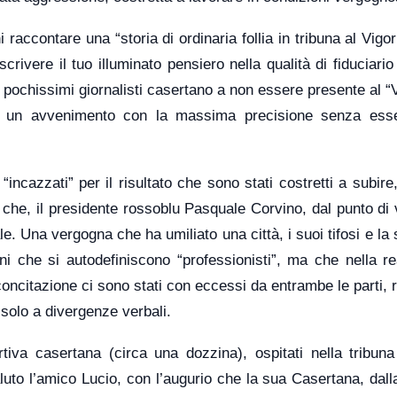
i raccontare una “storia di ordinaria follia in tribuna al Vigor
 scrivere il tuo illuminato pensiero nella qualità di fiduciari
pochissimi giornalisti casertano a non essere presente al “V
 un avvenimento con la massima precisione senza esse
 “incazzati” per il risultato che sono stati costretti a subir
 che, il presidente rossoblu Pasquale Corvino, dal punto di 
le. Una vergogna che ha umiliato una città, i suoi tifosi e la 
ni che si autodefiniscono “professionisti”, ma che nella re
ncitazione ci sono stati con eccessi da entrambe le parti, ri
 solo a divergenze verbali.
tiva casertana (circa una dozzina), ospitati nella tribun
aluto l’amico Lucio, con l’augurio che la sua Casertana, dal