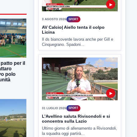
▶
31 LUGLIO 2026
SPORT
L’Avellino saluta Rivisondoli e si
concentra sulla Lazio
atto per il
Ultimo giorno di allenamento a Rivisondoli,
ttaro
la squadra oggi partirà...
vo polo
unità
▶
30 LUGLIO 2026
SPORT