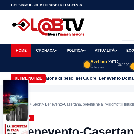
CHI SIAMO
CONTATTI
PUBBLICITÀ
CERCA
HOME
CRONACA
POLITICA
ATTUALITÀ
ECO
Avellino
24°C
36° / 20°
Soleggiato
Moria di pesci nel Calore, Benevento Doma
ULTIME NOTIZIE
Home
>
Sport
> Benevento-Casertana, polemiche al “Vigorito”: il fiduci
SPORT
Benevento-Casertana