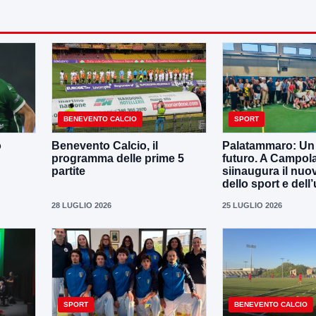
BENEVENTO CALCIO
SPORT
o
Benevento Calcio, il
Palatammaro: Un p
programma delle prime 5
futuro. A Campola
partite
siinaugura il nuo
dello sport e dell’
28 LUGLIO 2026
25 LUGLIO 2026
SPORT
BENEVENTO CALCIO