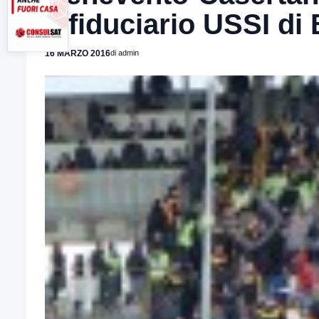
il fiduciario USSI di
16 MARZO 2016
di admin