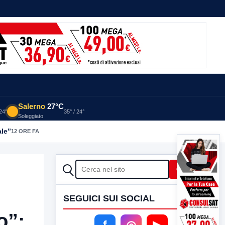
Salerno
27°C
 24°
35° / 24°
Soleggiato
ale”
12 ORE FA
CERCA
Cerca
SEGUICI SUI SOCIAL
o”:
f
◎
▶