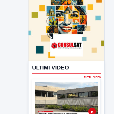
TUTTI I VIDEO
▶
5 AGOSTO 2026
ATTUALITÀ
Hanon-Evo, i lavoratori dicono sì al
piano industriale
L'assemblea dei lavoratori Hanon questa
mattina a Contrada Olivola. Decisa...