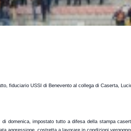
atto, fiduciario USSI di Benevento al collega di Caserta, Luci
by di domenica, impostato tutto a difesa della stampa caser
tata aggressione, costretta a lavorare in condizioni vergogno