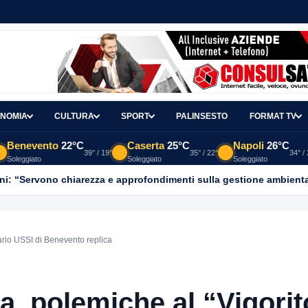
NOMIA
CULTURA
SPORT
PALINSESTO
FORMAT TV
Benevento
22°C
Caserta
25°C
Napoli
26°C
39° / 19°
35° / 22°
34° /
Soleggiato
Soleggiato
Soleggiato
ni: “Servono chiarezza e approfondimenti sulla gestione ambient
ario USSI di Benevento replica
, polemiche al “Vigorit