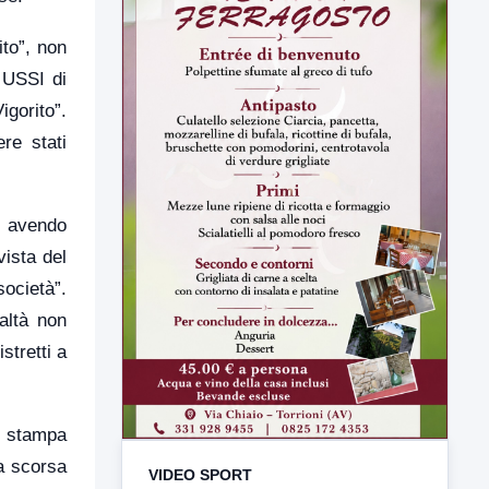
ito”, non
o USSI di
igorito”.
re stati
e, avendo
VIDEO SPORT
vista del
società”.
TUTTI I VIDEO
altà non
stretti a
a stampa
▶
la scorsa