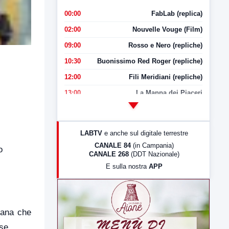
00:00
FabLab (replica)
02:00
Nouvelle Vouge (Film)
09:00
Rosso e Nero (repliche)
10:30
Buonissimo Red Roger (repliche)
12:00
Fili Meridiani (repliche)
13:00
La Mappa dei Piaceri
14:00
LabNews
17:00
LabNews (replica)
LABTV
e anche sul digitale terrestre
18:30
Di Faccia e di Profilo (repliche)
CANALE 84
(in Campania)
o
CANALE 268
(DDT Nazionale)
19:30
LabNews (Diretta)
E sulla nostra
APP
21:00
Free Sport
23:00
LabNews (replica)
tana che
se.