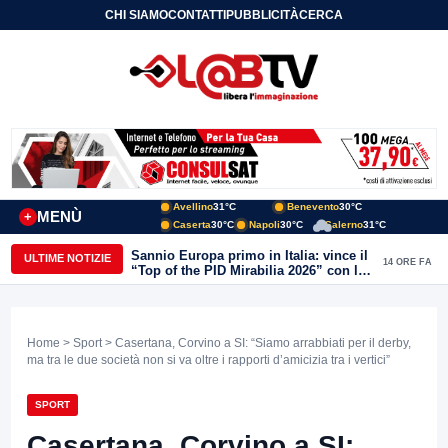
CHI SIAMO
CONTATTI
PUBBLICITÀ
CERCA
Avellino
31°C
Benevento
30°C
MENÙ
+
Caserta
30°C
Napoli
30°C
Salerno
31°C
Sannio Europa primo in Italia: vince il
ULTIME NOTIZIE
14 ORE FA
“Top of the PID Mirabilia 2026” con la
realtà virtuale nei musei del Sannio
Home
>
Sport
> Casertana, Corvino a SI: “Siamo arrabbiati per il derby,
ma tra le due società non si va oltre i rapporti d’amicizia tra i vertici”
SPORT
Casertana, Corvino a SI: