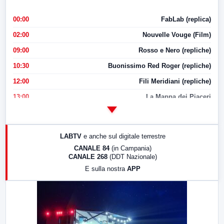
00:00
FabLab (replica)
02:00
Nouvelle Vouge (Film)
09:00
Rosso e Nero (repliche)
10:30
Buonissimo Red Roger (repliche)
12:00
Fili Meridiani (repliche)
13:00
La Mappa dei Piaceri
14:00
LabNews
17:00
LabNews (replica)
LABTV
e anche sul digitale terrestre
18:30
Di Faccia e di Profilo (repliche)
CANALE 84
(in Campania)
CANALE 268
(DDT Nazionale)
19:30
LabNews (Diretta)
E sulla nostra
APP
21:00
Free Sport
23:00
LabNews (replica)