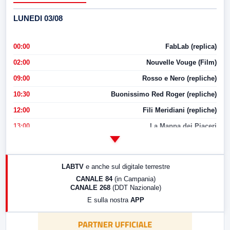
LUNEDI 03/08
00:00
FabLab (replica)
02:00
Nouvelle Vouge (Film)
09:00
Rosso e Nero (repliche)
10:30
Buonissimo Red Roger (repliche)
12:00
Fili Meridiani (repliche)
13:00
La Mappa dei Piaceri
14:00
LabNews
17:00
LabNews (replica)
LABTV
e anche sul digitale terrestre
18:30
Di Faccia e di Profilo (repliche)
CANALE 84
(in Campania)
CANALE 268
(DDT Nazionale)
19:30
LabNews (Diretta)
E sulla nostra
APP
21:00
Free Sport
23:00
LabNews (replica)