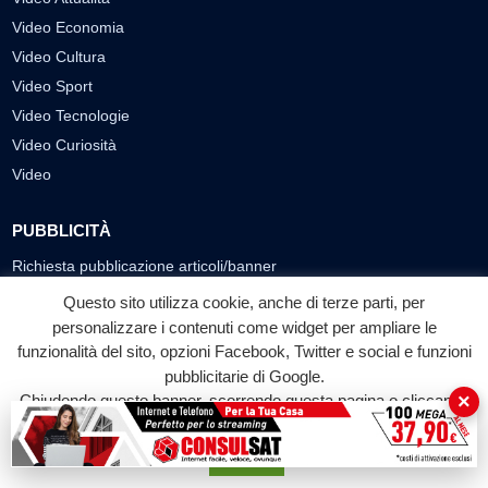
Video Economia
Video Cultura
Video Sport
Video Tecnologie
Video Curiosità
Video
PUBBLICITÀ
Richiesta pubblicazione articoli/banner
Questo sito utilizza cookie, anche di terze parti, per
SEGUICI SUI SOCIAL
personalizzare i contenuti come widget per ampliare le
funzionalità del sito, opzioni Facebook, Twitter e social e funzioni
f
◎
▶
pubblicitarie di Google.
Facebook
Instagram
YouTube
×
Chiudendo questo banner, scorrendo questa pagina o cliccando
su qualunque suo elemento acconsenti all'uso dei cookie.
© 2026 LABTV - Tutti i diritti riservati
Accetta