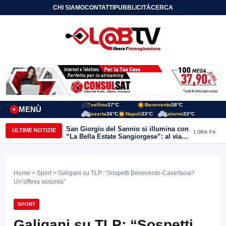
CHI SIAMO
CONTATTI
PUBBLICITÀ
CERCA
Avellino
37°C
Benevento
38°C
MENÙ
+
Caserta
36°C
Napoli
33°C
Salerno
33°C
San Giorgio del Sannio si illumina con
ULTIME NOTIZIE
1 ORA FA
“La Bella Estate Sangiorgese”: al via la
III edizione tra cultura, musica e grandi
ospiti
Home
>
Sport
> Galigani su TLP: “Sospetti Benevento-Casertana?
Un’offesa assurda”
SPORT
Galigani su TLP: “Sospetti