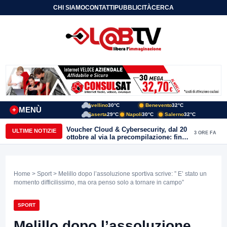
CHI SIAMO
CONTATTI
PUBBLICITÀ
CERCA
Avellino
30°C
Benevento
32°C
MENÙ
+
Caserta
29°C
Napoli
30°C
Salerno
32°C
Voucher Cloud & Cybersecurity, dal 20
ULTIME NOTIZIE
3 ORE FA
ottobre al via la precompilazione: fino
a 20mila euro a fondo perduto per
imprese e professionisti
Home
>
Sport
> Melillo dopo l’assoluzione sportiva scrive: ” E’ stato un
momento difficilissimo, ma ora penso solo a tornare in campo”
SPORT
Melillo dopo l’assoluzione