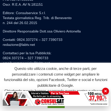
Oscr. R.E.A. AV N.181151
Editore: Consulservice S.r.l.
Testata giornalistica Reg. Trib. di Benevento
n. 244 del 26.02.2015
Direttore Responsabile Dott.ssa Oliviero Antonella
Contatti: 0824.337274 – 327.7390733
redazione@labtv.net
Contattaci per la tua Pubblicità:
0824.337274 – 327.7390733
email:
commerciale@labtv.net
Questo sito utilizza cookie, anche di terze parti, per
personalizzare i contenuti come widget per ampliare le
LABTV
funzionalità del sito, opzioni Facebook, Twitter e social e funzioni
pubblicitarie di Google.
Palinsesto
×
Chiudendo questo banner, scorrendo questa pagina o cliccando
Privacy Policy
su qualunque suo elemento acconsenti all'uso dei cookie.
Programmi TV
Accetta
Speciale LabTv