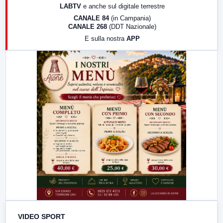
LABTV
e anche sul digitale terrestre
18:30
Di Faccia e di Profilo (repliche)
CANALE 84
(in Campania)
CANALE 268
(DDT Nazionale)
19:30
LabNews (Diretta)
E sulla nostra
APP
21:00
Free Sport
23:00
LabNews (replica)
VIDEO SPORT