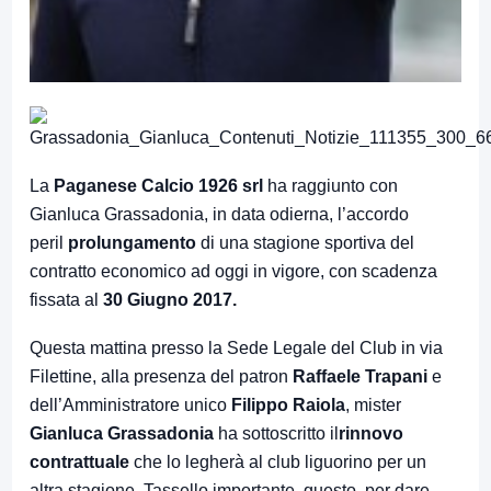
La
Paganese Calcio 1926 srl
ha raggiunto con
Gianluca Grassadonia, in data odierna, l’accordo
peril
prolungamento
di una stagione sportiva del
contratto economico ad oggi in vigore, con scadenza
fissata al
30 Giugno 2017.
Questa mattina presso la Sede Legale del Club in via
Filettine, alla presenza del patron
Raffaele Trapani
e
dell’Amministratore unico
Filippo Raiola
, mister
Gianluca Grassadonia
ha sottoscritto il
rinnovo
contrattuale
che lo legherà al club liguorino per un
altra stagione. Tassello importante, questo, per dare