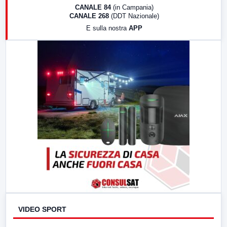
18:30
Di Faccia e di Profilo (repliche)
CANALE 84
(in Campania)
CANALE 268
(DDT Nazionale)
19:30
LabNews (Diretta)
E sulla nostra
APP
21:00
Free Sport
23:00
LabNews (replica)
VIDEO SPORT