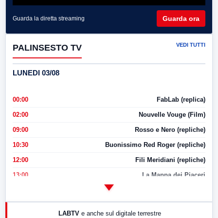
Guarda ora
Guarda la diretta streaming
VEDI TUTTI
PALINSESTO TV
LUNEDI 03/08
00:00
FabLab (replica)
02:00
Nouvelle Vouge (Film)
09:00
Rosso e Nero (repliche)
10:30
Buonissimo Red Roger (repliche)
12:00
Fili Meridiani (repliche)
13:00
La Mappa dei Piaceri
14:00
LabNews
17:00
LabNews (replica)
LABTV
e anche sul digitale terrestre