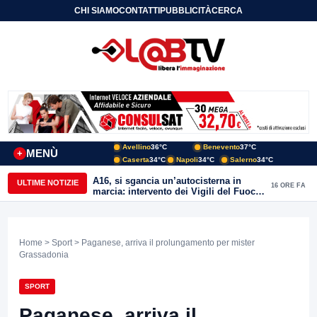
CHI SIAMO
CONTATTI
PUBBLICITÀ
CERCA
Avellino
36°C
Benevento
37°C
MENÙ
+
Caserta
34°C
Napoli
34°C
Salerno
34°C
A16, si sgancia un’autocisterna in
ULTIME NOTIZIE
16 ORE FA
marcia: intervento dei Vigili del Fuoco
a Mirabella Eclano
Home
>
Sport
> Paganese, arriva il prolungamento per mister
Grassadonia
SPORT
Paganese, arriva il