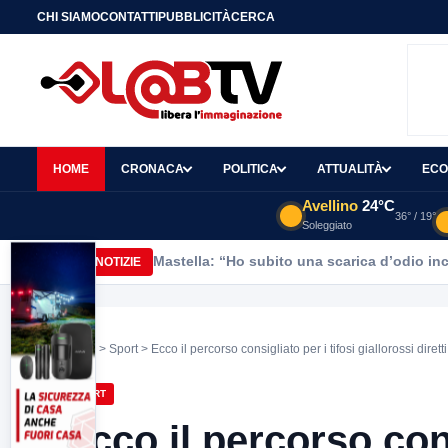
CHI SIAMO
CONTATTI
PUBBLICITÀ
CERCA
HOME
CRONACA
POLITICA
ATTUALITÀ
ECO
Avellino
24°C
36° / 19°
Soleggiato
Mastella: “Ho subito una scarica d’odio inc
ULTIME NOTIZIE
Home
>
Sport
> Ecco il percorso consigliato per i tifosi giallorossi diret
SPORT
Ecco il percorso cons