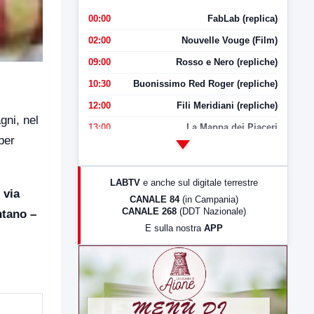
00:00
FabLab (replica)
02:00
Nouvelle Vouge (Film)
09:00
Rosso e Nero (repliche)
10:30
Buonissimo Red Roger (repliche)
12:00
Fili Meridiani (repliche)
ni, nel
13:00
La Mappa dei Piaceri
per
14:00
LabNews
17:00
LabNews (replica)
LABTV
e anche sul digitale terrestre
18:30
Di Faccia e di Profilo (repliche)
 via
CANALE 84
(in Campania)
CANALE 268
(DDT Nazionale)
ntano –
19:30
LabNews (Diretta)
E sulla nostra
APP
21:00
Free Sport
23:00
LabNews (replica)