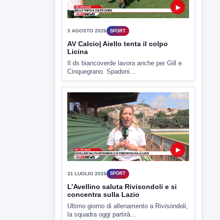
▶
3 AGOSTO 2026
SPORT
AV Calcio| Aiello tenta il colpo
Licina
Il ds biancoverde lavora anche per Gill e
Cinquegrano. Spadoni...
▶
31 LUGLIO 2026
SPORT
L’Avellino saluta Rivisondoli e si
concentra sulla Lazio
Ultimo giorno di allenamento a Rivisondoli,
la squadra oggi partirà...