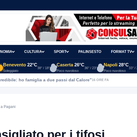
NOMIA
CULTURA
SPORT
PALINSESTO
FORMAT TV
Benevento
22°C
Caserta
26°C
Napoli
28°C
38° / 18°
36° / 23°
33° /
Soleggiato
Poco nuvoloso
Poco nuvoloso
redibile: ho famiglia a due passi dal Calore”
16 ORE FA
ti a Pagani
igliato per i tifosi