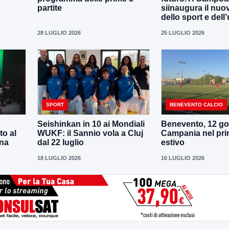
partite
siinaugura il nuo
dello sport e dell’
28 LUGLIO 2026
25 LUGLIO 2026
SPORT
BENEVENTO CALCIO
Seishinkan in 10 ai Mondiali
Benevento, 12 gol
to al
WUKF: il Sannio vola a Cluj
Campania nel pri
ena
dal 22 luglio
estivo
18 LUGLIO 2026
16 LUGLIO 2026