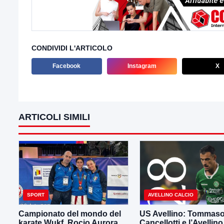
CONDIVIDI L'ARTICOLO
Facebook
Instagram
X
ARTICOLI SIMILI
SPORT
AVELLINO CALCIO
Campionato del mondo del
US Avellino: Tommas
karate Wukf. Rocio Aurora
Cancellotti e l’Avellino