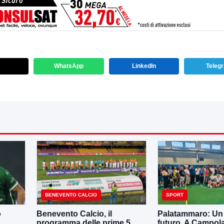
WhatsApp
LinkedIn
Teleg
BENEVENTO CALCIO
SPORT
o
Benevento Calcio, il
Palatammaro: Un p
programma delle prime 5
futuro. A Campola