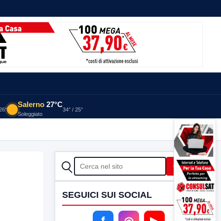
Salerno
27°C
 26°
34° / 25°
Soleggiato
CERCA
Cerca
SEGUICI SUI SOCIAL
f
◎
▶