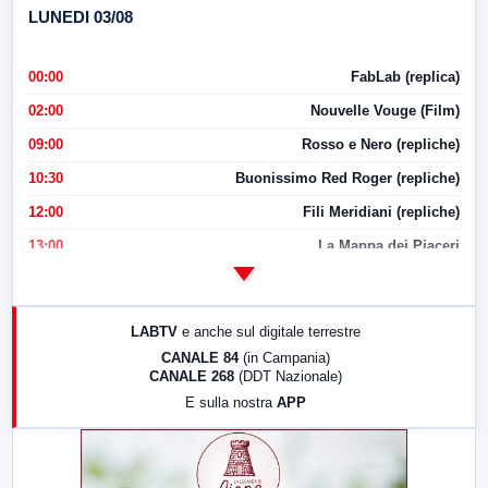
LUNEDI 03/08
00:00
FabLab (replica)
02:00
Nouvelle Vouge (Film)
09:00
Rosso e Nero (repliche)
10:30
Buonissimo Red Roger (repliche)
12:00
Fili Meridiani (repliche)
13:00
La Mappa dei Piaceri
14:00
LabNews
17:00
LabNews (replica)
LABTV
e anche sul digitale terrestre
18:30
Di Faccia e di Profilo (repliche)
CANALE 84
(in Campania)
CANALE 268
(DDT Nazionale)
19:30
LabNews (Diretta)
E sulla nostra
APP
21:00
Free Sport
23:00
LabNews (replica)