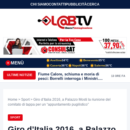
CHI SIAMO
CONTATTI
PUBBLICITÀ
CERCA
Avellino
34°C
Benevento
35°C
MENÙ
+
Caserta
36°C
Napoli
36°C
Salerno
36°C
Fiume Calore, schiuma e moria di
ULTIME NOTIZIE
13 ORE FA
pesci: Borrelli interroga i Ministri.
“Benevento paga l’assenza del
depuratore
Home
>
Sport
> Giro d’Italia 2016, a Palazzo Mosti la riunione del
comitato di tappa per un “appuntamento pugilistico”
SPORT
Giro d’Italia 2016, a Palazzo