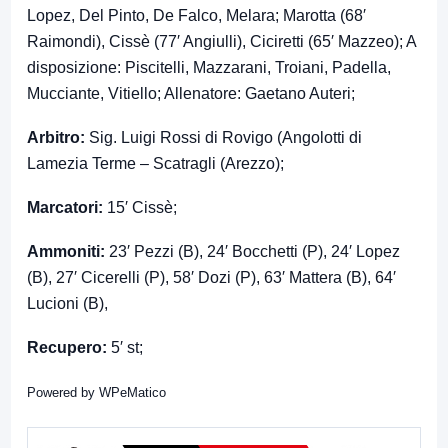
Lopez, Del Pinto, De Falco, Melara; Marotta (68′
Raimondi), Cissè (77′ Angiulli), Ciciretti (65′ Mazzeo); A
disposizione: Piscitelli, Mazzarani, Troiani, Padella,
Mucciante, Vitiello; Allenatore: Gaetano Auteri;
Arbitro:
Sig. Luigi Rossi di Rovigo (Angolotti di
Lamezia Terme – Scatragli (Arezzo);
Marcatori:
15′ Cissè;
Ammoniti:
23′ Pezzi (B), 24′ Bocchetti (P), 24′ Lopez
(B), 27′ Cicerelli (P), 58′ Dozi (P), 63′ Mattera (B), 64′
Lucioni (B),
Recupero:
5′ st;
Powered by
WPeMatico