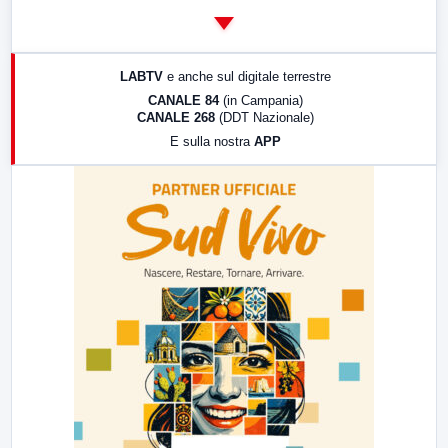
14:00
LabNews
17:00
LabNews (replica)
LABTV
e anche sul digitale terrestre
18:30
Di Faccia e di Profilo (repliche)
CANALE 84
(in Campania)
CANALE 268
(DDT Nazionale)
19:30
LabNews (Diretta)
E sulla nostra
APP
21:00
Free Sport
23:00
LabNews (replica)