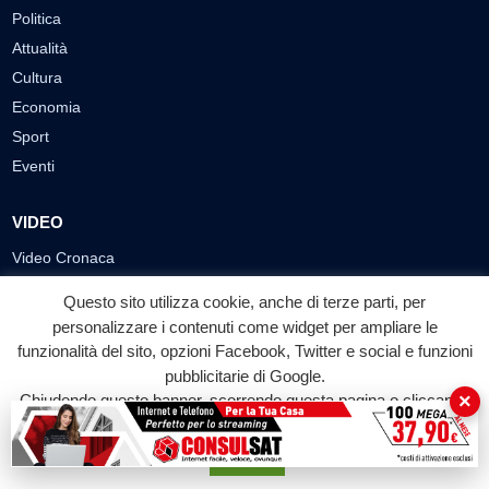
Politica
Attualità
Cultura
Economia
Sport
Eventi
VIDEO
Video Cronaca
Video Politica
Questo sito utilizza cookie, anche di terze parti, per
Video Attualità
personalizzare i contenuti come widget per ampliare le
Video Economia
funzionalità del sito, opzioni Facebook, Twitter e social e funzioni
pubblicitarie di Google.
Video Cultura
×
Chiudendo questo banner, scorrendo questa pagina o cliccando
Video Sport
su qualunque suo elemento acconsenti all'uso dei cookie.
Video Tecnologie
Accetta
Video Curiosità