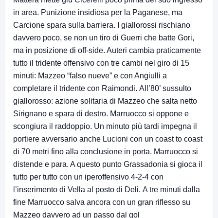
in area. Punizione insidiosa per la Paganese, ma
Carcione spara sulla barriera. I giallorossi rischiano
davvero poco, se non un tiro di Guerri che batte Gori,
ma in posizione di off-side. Auteri cambia praticamente
tutto il tridente offensivo con tre cambi nel giro di 15
minuti: Mazzeo “falso nueve” e con Angiulli a
completare il tridente con Raimondi. All’80’ sussulto
giallorosso: azione solitaria di Mazzeo che salta netto
Sirignano e spara di destro. Marruocco si oppone e
scongiura il raddoppio. Un minuto più tardi impegna il
portiere avversario anche Lucioni con un coast to coast
di 70 metri fino alla conclusione in porta. Marruocco si
distende e para. A questo punto Grassadonia si gioca il
tutto per tutto con un iperoffensivo 4-2-4 con
l’inserimento di Vella al posto di Deli. A tre minuti dalla
fine Marruocco salva ancora con un gran riflesso su
Mazzeo davvero ad un passo dal gol