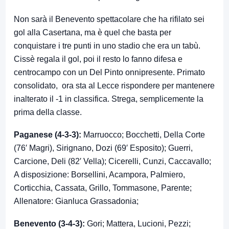
Non sarà il Benevento spettacolare che ha rifilato sei
gol alla Casertana, ma è quel che basta per
conquistare i tre punti in uno stadio che era un tabù.
Cissè regala il gol, poi il resto lo fanno difesa e
centrocampo con un Del Pinto onnipresente. Primato
consolidato, ora sta al Lecce rispondere per mantenere
inalterato il -1 in classifica. Strega, semplicemente la
prima della classe.
Paganese (4-3-3):
Marruocco; Bocchetti, Della Corte
(76′ Magri), Sirignano, Dozi (69′ Esposito); Guerri,
Carcione, Deli (82′ Vella); Cicerelli, Cunzi, Caccavallo;
A disposizione: Borsellini, Acampora, Palmiero,
Corticchia, Cassata, Grillo, Tommasone, Parente;
Allenatore: Gianluca Grassadonia;
Benevento (3-4-3):
Gori; Mattera, Lucioni, Pezzi;