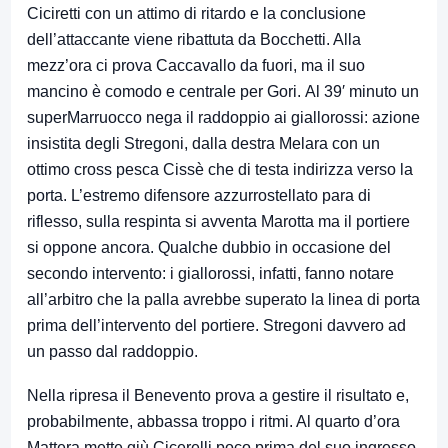
Ciciretti con un attimo di ritardo e la conclusione
dell’attaccante viene ribattuta da Bocchetti. Alla
mezz’ora ci prova Caccavallo da fuori, ma il suo
mancino è comodo e centrale per Gori.
Al 39′ minuto un
superMarruocco nega il raddoppio ai giallorossi: azione
insistita degli Stregoni, dalla destra Melara con un
ottimo cross pesca Cissè che di testa indirizza verso la
porta. L’estremo difensore azzurrostellato para di
riflesso, sulla respinta si avventa Marotta ma il portiere
si oppone ancora. Qualche dubbio in occasione del
secondo intervento: i giallorossi, infatti, fanno notare
all’arbitro che la palla avrebbe superato la linea di porta
prima dell’intervento del portiere. Stregoni davvero ad
un passo dal raddoppio.
Nella ripresa il Benevento prova a gestire il risultato e,
probabilmente, abbassa troppo i ritmi. Al quarto d’ora
Mattera mette giù Cicerelli poco prima del suo ingresso