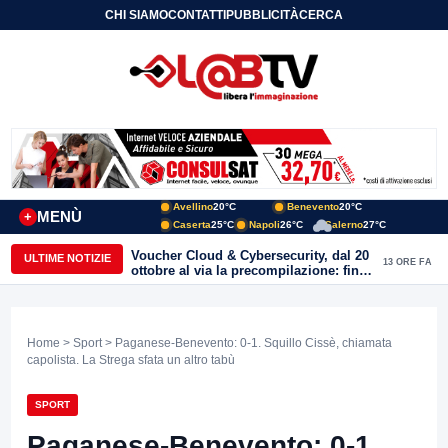
CHI SIAMO
CONTATTI
PUBBLICITÀ
CERCA
Avellino
20°C
Benevento
20°C
MENÙ
+
Caserta
25°C
Napoli
26°C
Salerno
27°C
Voucher Cloud & Cybersecurity, dal 20
ULTIME NOTIZIE
13 ORE FA
ottobre al via la precompilazione: fino
a 20mila euro a fondo perduto per
imprese e professionisti
Home
>
Sport
> Paganese-Benevento: 0-1. Squillo Cissè, chiamata
capolista. La Strega sfata un altro tabù
SPORT
Paganese-Benevento: 0-1.