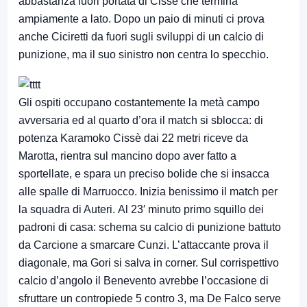
abbastanza fuori portata di Cissè che termina
ampiamente a lato. Dopo un paio di minuti ci prova
anche Ciciretti da fuori sugli sviluppi di un calcio di
punizione, ma il suo sinistro non centra lo specchio.
Gli ospiti occupano costantemente la metà campo
avversaria ed al quarto d’ora il match si sblocca: di
potenza Karamoko Cissè dai 22 metri riceve da
Marotta, rientra sul mancino dopo aver fatto a
sportellate, e spara un preciso bolide che si insacca
alle spalle di Marruocco. Inizia benissimo il match per
la squadra di Auteri. Al 23′ minuto primo squillo dei
padroni di casa: schema su calcio di punizione battuto
da Carcione a smarcare Cunzi. L’attaccante prova il
diagonale, ma Gori si salva in corner. Sul corrispettivo
calcio d’angolo il Benevento avrebbe l’occasione di
sfruttare un contropiede 5 contro 3, ma De Falco serve